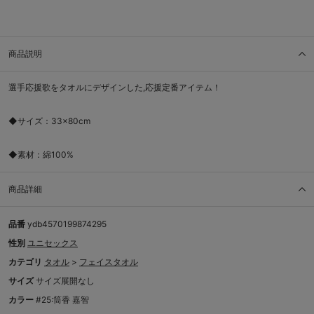
商品説明
選手応援歌をタオルにデザインした,応援定番アイテム！
◆サイズ：33×80cm
◆素材：綿100%
商品詳細
品番
ydb4570199874295
性別
ユニセックス
カテゴリ
タオル
>
フェイスタオル
サイズ
サイズ展開なし
カラー
#25:筒香 嘉智