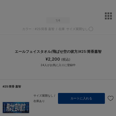
サ
1
/4
カラー：#25:筒香 嘉智
/
在庫
サイズ展開なし:◯
エールフェイスタオル/飛ばせ空の彼方/#25:筒香嘉智
¥2,200
(税込)
24
人がお気に入りに登録中
#25:筒香 嘉智
サイズ展開なし /
カートに入れる
在庫あり