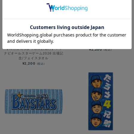
横浜DeNAベイスターズ×PEZ/フェイ
NEW
スタオル/DB.スターマン
【10月上旬頃より順次お届け】マイ
¥2,200
(税込)
ナビオールスターゲーム2026 出場記
念/フェイスタオル
¥2,200
(税込)