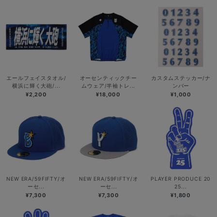
エールフェイスタオル/
オーセンティックチー
カスタムステッカー/ナ
横浜に輝く大砲/...
ムウェア/半袖トレ...
ンバー
¥2,200
¥18,000
¥1,000
NEW ERA/59FIFTY/オ
NEW ERA/59FIFTY/オ
PLAYER PRODUCE 20
ーセ...
ーセ...
25...
¥7,300
¥7,300
¥1,800