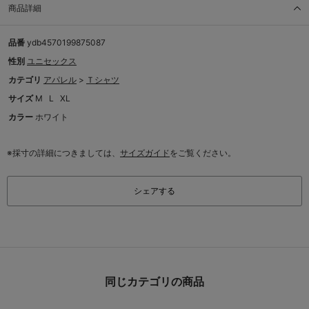
商品詳細
品番
ydb4570199875087
性別
ユニセックス
カテゴリ
アパレル
>
Ｔシャツ
サイズ
M
L
XL
カラー
ホワイト
※採寸の詳細につきましては、
サイズガイド
をご覧ください。
シェアする
同じカテゴリの商品