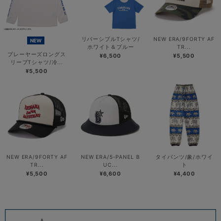
リバーシブルTシャツ/
NEW ERA/9FORTY AF
NEW
ホワイト＆ブルー
TR...
プレーヤーズロングス
¥6,500
¥5,500
リーブTシャツ/冷...
¥5,500
NEW ERA/9FORTY AF
NEW ERA/5-PANEL B
タイパンツ/象/ホワイ
TR...
UC...
ト
¥5,500
¥6,600
¥4,400