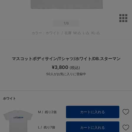
サ
1
/6
カラー：ホワイト
/
在庫
M:△
L:△
XL:△
マスコットボディサイン/Tシャツ/ホワイト/DB.スターマン
¥3,800
(税込)
50
人がお気に入りに登録中
ホワイト
カートに入れる
M /
残り2個
カートに入れる
L /
残り7個