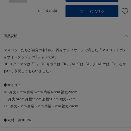
カートに入れる
XL /
残り6個
商品説明
マスコットたちが自分の名前の一部をボディサインで表した「マスコットボデ
ィサイングッズ」のTシャツです。
DB.スターマンは「T」,DB.キララは「K」,BARTは「A」,CHAPYは「Y」をか
わいく表現してもらいました♪
◆サイズ：
M...身丈70cm 身幅52cm 肩幅47cm 袖丈20cm
L...身丈74cm 身幅55cm 肩幅50cm 袖丈22cm
XL...身丈78cm 身幅58cm 肩幅53cm 袖丈24cm
◆素材：綿100％