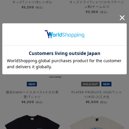
キッズTシャツ/Bシンボル
キッズドライTシャツ/カモフラージ
ュ柄/チームロゴ
¥3,200
(税込)
¥3,500
(税込)
NEW
SOLD OUT
NEW
横浜DeNAベイスターズ×ケロロ軍
PLAYER PRODUCE 2026/Tシャ
曹/Tシャツ
ツ/#22:入江大生
¥4,200
¥5,000
(税込)
(税込)