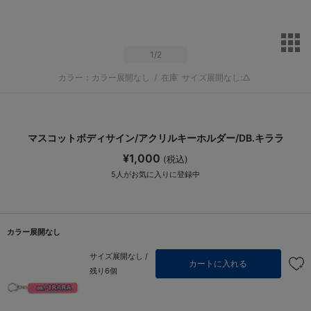
サ
1
/2
カラー：カラー展開なし
/
在庫
サイズ展開なし:△
マスコットボディサイン/アクリルキーホルダー/DB.キララ
¥1,000
(税込)
5
人がお気に入りに登録中
カラー展開なし
サイズ展開なし /
カートに入れる
残り6個