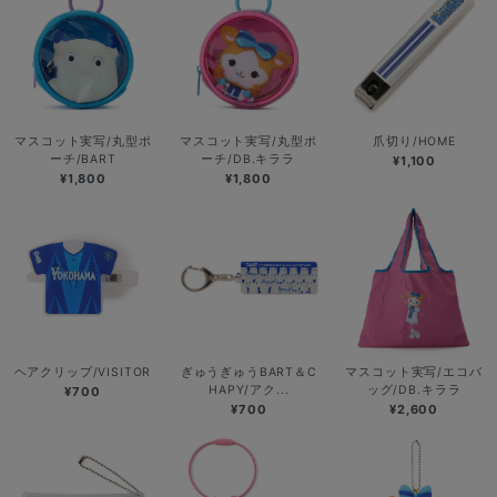
マスコット実写/丸型ポ
マスコット実写/丸型ポ
爪切り/HOME
ーチ/BART
ーチ/DB.キララ
¥1,100
¥1,800
¥1,800
ヘアクリップ/VISITOR
ぎゅうぎゅうBART＆C
マスコット実写/エコバ
HAPY/アク...
ッグ/DB.キララ
¥700
¥700
¥2,600