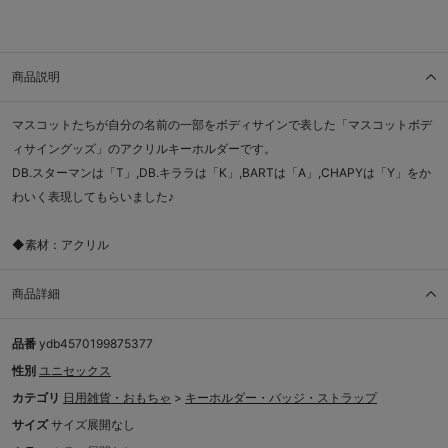
商品説明
マスコットたちが自分の名前の一部をボディサインで表した「マスコットボデ
ィサイングッズ」のアクリルキーホルダーです。
DB.スターマンは「T」,DB.キララは「K」,BARTは「A」,CHAPYは「Y」をか
わいく表現してもらいました♪
◆素材：アクリル
商品詳細
品番
ydb4570199875377
性別
ユニセックス
カテゴリ
日用雑貨・おもちゃ
>
キーホルダー・バッジ・ストラップ
サイズ
サイズ展開なし