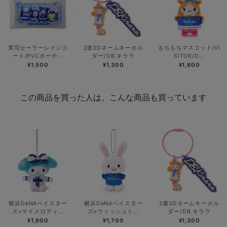
実写セーラーレインコ
2連3Dネームキーホル
もちもちマスコット/VI
ート/PVCポーチ...
ダー/DB.キララ
SITOR/D...
¥1,500
¥1,300
¥1,800
この商品を買った人は、こんな商品も買っています
横浜DeNAベイスター
横浜DeNAベイスター
2連3Dネームキーホル
ズ×マイメロディ...
ズ×ウィッシュミ...
ダー/DB.キララ
¥1,900
¥1,700
¥1,300