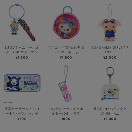
2連3Dネームキーホル
マスコット実写/丸型ポ
YOKOHAMA GIRLS☆F
ダー/DB.スターマン
ーチ/DB.キララ
EST...
¥1,300
¥1,800
¥2,000
実写セーラーレインコ
ひらがなネームキーホ
横浜DeNAベイスター
ート/ハーフハンカチ
ルダー/DB.キララ
ズ 15th A...
¥700
¥900
¥1,000