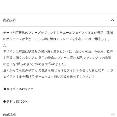
商品説明
テーマ別応援歌のフレーズをプリントしたエールフェイスタオルが復活！球場
のボルテージが上がっている時に流れるフレーズを中心に20種ご用意しまし
た。
デザインは球団に馴染みの深い海と星をヒントに「煌めく水面」を採用。歓声
や声援に湧くスタジアム,選手の懸命なプレーに流れる汗,ファンの方々の希望
の想いを"揺らめき"と"煌めき"に込めました。
遠くからでも読みやすく,力強さも感じられるフォントを使った新たなエールフ
ェイスタオルを掲げて,チームへより熱い応援を送ってください！
◆サイズ：34x80cm
◆素材：綿100％
商品詳細