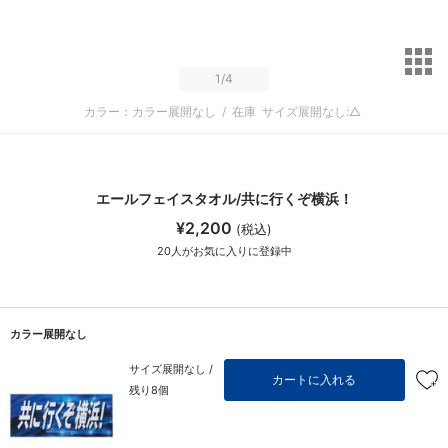
サ
1
/4
カラー：カラー展開なし
/
在庫
サイズ展開なし:△
エールフェイスタオル/共に行くぞ横浜！
¥2,200
(税込)
20
人がお気に入りに登録中
カラー展開なし
サイズ展開なし /
カートに入れる
残り8個