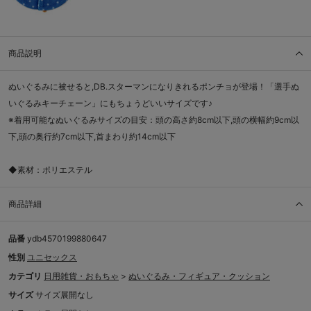
商品説明
ぬいぐるみに被せると,DB.スターマンになりきれるポンチョが登場！「選手ぬ
いぐるみキーチェーン」にもちょうどいいサイズです♪
※着用可能なぬいぐるみサイズの目安：頭の高さ約8cm以下,頭の横幅約9cm以
下,頭の奥行約7cm以下,首まわり約14cm以下
◆素材：ポリエステル
商品詳細
品番
ydb4570199880647
性別
ユニセックス
カテゴリ
日用雑貨・おもちゃ
>
ぬいぐるみ・フィギュア・クッション
サイズ
サイズ展開なし