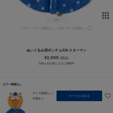
サ
1
/3
カラー：カラー展開なし
/
在庫
サイズ展開なし:◯
ぬいぐるみ用ポンチョ/DB.スターマン
¥2,000
(税込)
349
人がお気に入りに登録中
カラー展開なし
サイズ展開なし /
カートに入れる
在庫あり