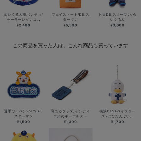
ぬいぐるみ用ポンチョ/
フェイストート/DB.ス
休日DB.スターマン/ぬ
セーラーレインコ...
ターマン
いぐるみ
¥2,400
¥5,500
¥3,000
この商品を買った人は、こんな商品も買っています
選手ワッペンvol.2/DB.
育てるグッズ/インディ
横浜DeNAベイスター
スターマン
ゴ染めキーホルダー
ズ×はぴだんぶい...
¥1,500
¥1,300
¥1,700