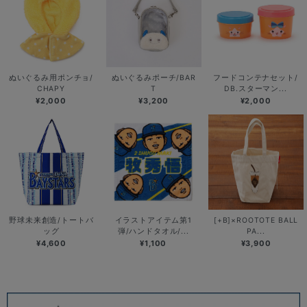
ぬいぐるみ用ポンチョ/
ぬいぐるみポーチ/BAR
フードコンテナセット/
CHAPY
T
DB.スターマン...
¥2,000
¥3,200
¥2,000
野球未来創造/トートバ
イラストアイテム第1
[+B]×ROOTOTE BALL
ッグ
弾/ハンドタオル/...
PA...
¥4,600
¥1,100
¥3,900