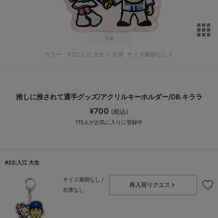
サ
1
/4
カラー：#22:入江 大生
/
在庫
サイズ展開なし:☓
推しに推されて選手グッズ/アクリルキーホルダー/DB.キララ
¥700
(税込)
115
人がお気に入りに登録中
#22:入江 大生
サイズ展開なし /
再入荷リクエスト
在庫なし