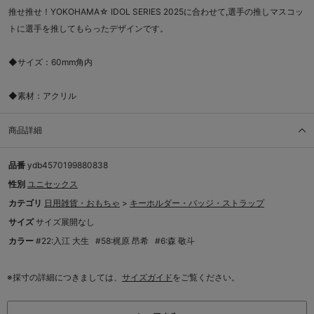
推せ推せ！YOKOHAMA☆ IDOL SERIES 2025に合わせて,選手の推しマスコッ
トに選手を推してもらったデザインです。
◆サイズ：60mm角内
◆素材：アクリル
商品詳細
品番
ydb4570199880838
性別
ユニセックス
カテゴリ
日用雑貨・おもちゃ
>
キーホルダー・バッジ・ストラップ
サイズ
サイズ展開なし
カラー
#22:入江 大生
#58:梶原 昂希
#6:森 敬斗
※採寸の詳細につきましては、
サイズガイド
をご覧ください。