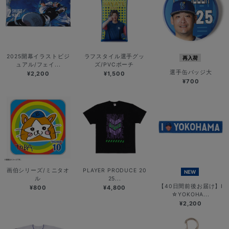
2025開幕イラストビジ
ラフスタイル選手グッ
再入荷
ュアル/フェイ...
ズ/PVCポーチ
選手缶バッジ大
¥2,200
¥1,500
¥700
画伯シリーズ/ミニタオ
PLAYER PRODUCE 20
NEW
ル
25...
【40日間前後お届け】I
¥800
¥4,800
☆YOKOHA...
¥2,200