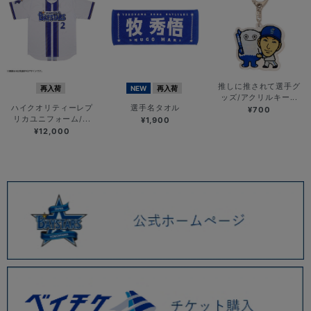
推しに推されて選手グ
再入荷
NEW
再入荷
ッズ/アクリルキー...
ハイクオリティーレプ
選手名タオル
¥700
リカユニフォーム/...
¥1,900
¥12,000