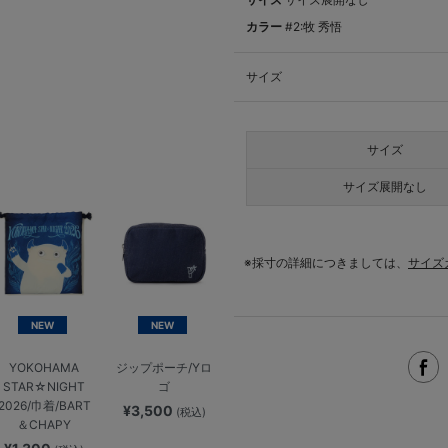
カラー
#2:牧 秀悟
サイズ
サイズ
サイズ展開なし
※採寸の詳細につきましては、
サイズ
NEW
NEW
YOKOHAMA
ジップポーチ/Yロ
STAR☆NIGHT
ゴ
2026/巾着/BART
¥3,500
(税込)
＆CHAPY