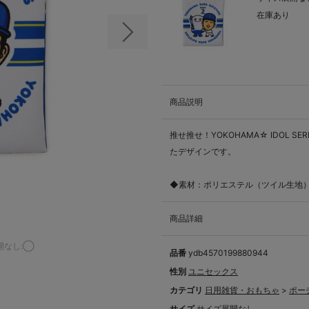
在庫あり
次の画像
商品説明
推せ推せ！YOKOHAMA☆ IDOL 
たデザインです。
◆素材：ポリエステル（ツイル生地
商品詳細
開なし:◯
品番
ydb4570199880944
性別
ユニセックス
カテゴリ
日用雑貨・おもちゃ
>
ポー
サイズ
サイズ展開なし