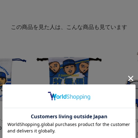
この商品を見た人は、こんな商品も見ています
/巾着/DB....
イラストアイテム第1弾/巾着/HOME
推しに推されて
0
¥1,100