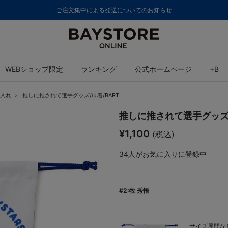
ご注文集中による発送についてのお知らせ
WEBショップ限定
ランキング
公式ホームページ
+B
入れ
推しに推されて選手グッズ/巾着/BART
推しに推されて選手グッズ/
¥1,100
(税込)
34
人がお気に入りに登録中
#2:牧 秀悟
サイズ展開なし