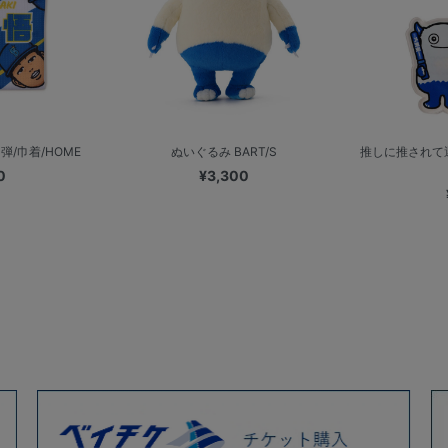
/巾着/HOME
ぬいぐるみ BART/S
推しに推されて
0
¥3,300