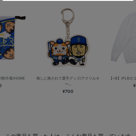
/巾着/HOME
推しに推されて選手グッズ/アクリルキ
【+B】/PLB
ー...
0
¥
¥700