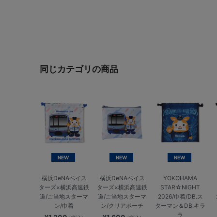
同じカテゴリの商品
NEW
NEW
NEW
横浜DeNAベイス
横浜DeNAベイス
YOKOHAMA
ターズ×横浜高速鉄
ターズ×横浜高速鉄
STAR☆NIGHT
道/ご当地スターマ
道/ご当地スターマ
2026/巾着/DB.ス
ン/巾着
ン/クリアポーチ
ターマン＆DB.キラ
ラ