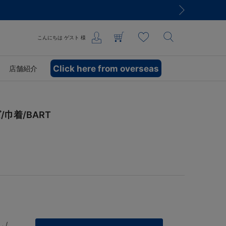
こんにちは
ゲスト
様
Click here from overseas
店舗紹介
巾着/BART
 /