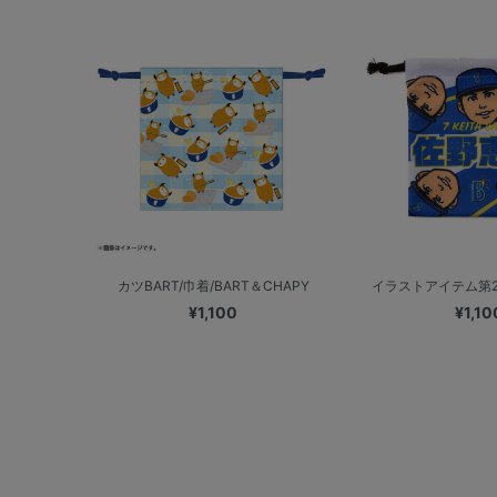
カツBART/巾着/BART＆CHAPY
イラストアイテム第2弾
¥1,100
¥1,10