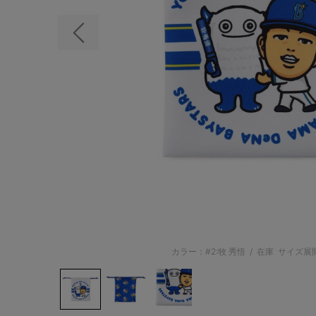
前の画像
カラー：#2:牧 秀悟
/
在庫
サイズ展