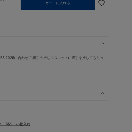
カートに入れる
SERIES 2025に合わせて,選手の推しマスコットに選手を推してもらっ
）
チ・財布・小物入れ