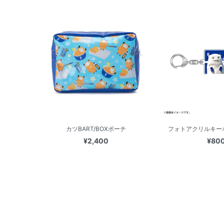
カツBART/BOXポーチ
フォトアクリルキーホ
¥2,400
¥80