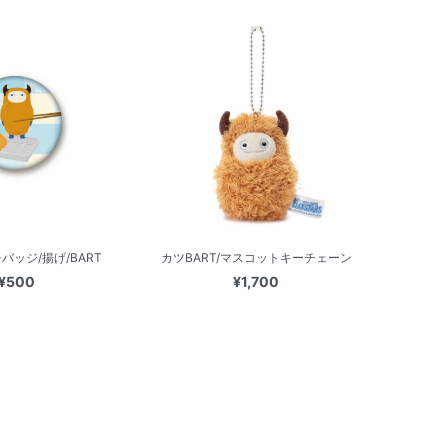
缶バッジ/揚げ/BART
カツBART/マスコットキーチェーン
¥500
¥1,700