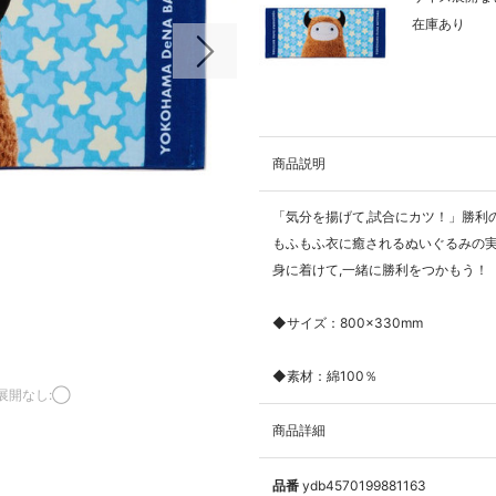
在庫あり
次の画像
商品説明
「気分を揚げて,試合にカツ！」勝利の
もふもふ衣に癒されるぬいぐるみの
身に着けて,一緒に勝利をつかもう！
◆サイズ：800×330mm
◆素材：綿100％
展開なし:◯
商品詳細
品番
ydb4570199881163