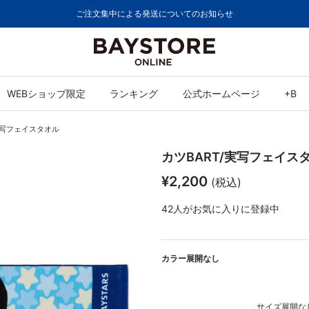
ご注文集中による発送についてのお知らせ
WEBショップ限定
ランキング
公式ホームページ
+B
/実写フェイスタオル
カツBART/実写フェイス
¥2,200
(税込)
42
人がお気に入りに登録中
カラー展開なし
サイズ展開なし