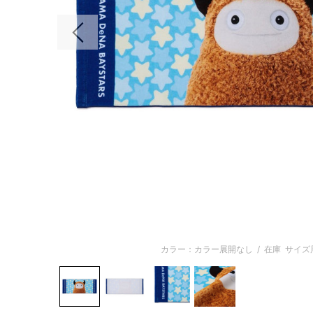
前の画像
カラー：カラー展開なし
/
在庫
サイズ