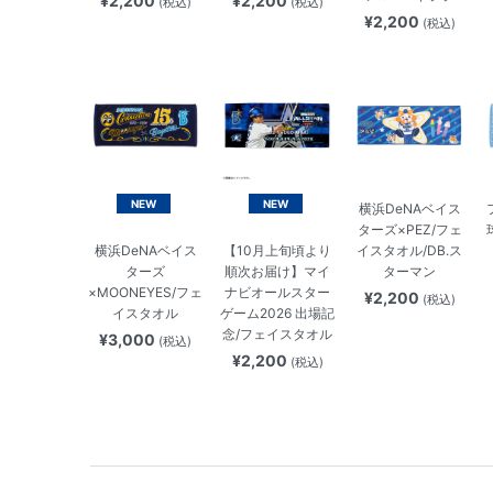
¥2,200
¥2,200
(税込)
(税込)
¥2,200
(税込)
NEW
NEW
横浜DeNAベイス
ターズ×PEZ/フェ
イスタオル/DB.ス
横浜DeNAベイス
【10月上旬頃より
ターマン
ターズ
順次お届け】マイ
×MOONEYES/フェ
ナビオールスター
¥2,200
(税込)
イスタオル
ゲーム2026 出場記
念/フェイスタオル
¥3,000
(税込)
¥2,200
(税込)