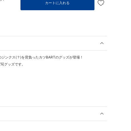
カートに入れる
ジンクス(？)を背負ったカツBARTのグッズが登場！
実写グッズです。