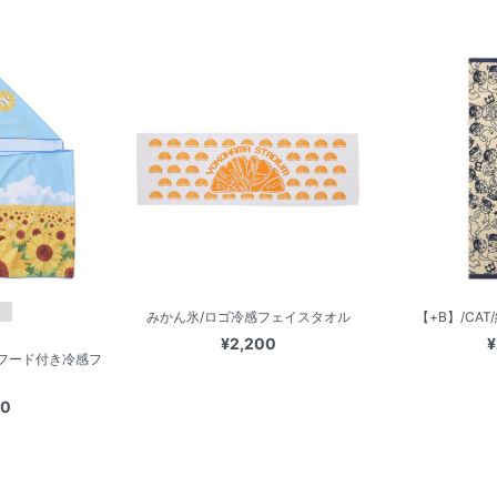
みかん氷/ロゴ冷感フェイスタオル
【+B】/CA
¥2,200
¥
フード付き冷感フ
00