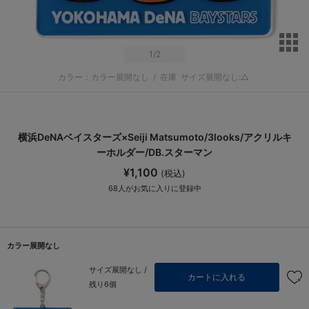
サ
1
/2
カラー：カラー展開なし
/
在庫
サイズ展開なし:△
横浜DeNAベイスターズ×Seiji Matsumoto/3looks/アクリルキ
ーホルダー/DB.スターマン
¥1,100
(税込)
68
人がお気に入りに登録中
カラー展開なし
サイズ展開なし /
カートに入れる
残り6個