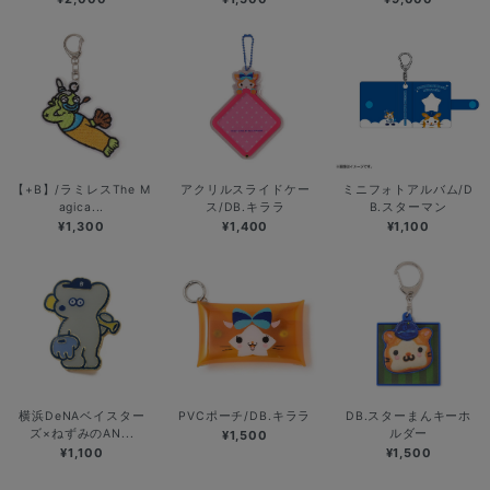
【+B】/ラミレスThe M
アクリルスライドケー
ミニフォトアルバム/D
agica...
ス/DB.キララ
B.スターマン
¥1,300
¥1,400
¥1,100
横浜DeNAベイスター
PVCポーチ/DB.キララ
DB.スターまんキーホ
ズ×ねずみのAN...
ルダー
¥1,500
¥1,100
¥1,500