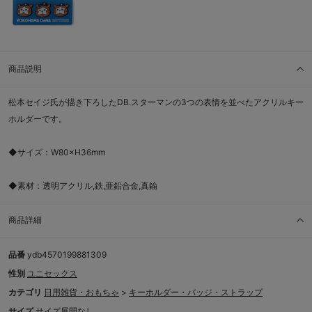
商品説明
松本セイジ氏が描き下ろしたDB.スターマンの3つの表情を並べたアクリルキー
ホルダーです。
◆サイズ：W80×H36mm
◆素材：透明アクリル,鉄,亜鉛合金,真鍮
商品詳細
品番
ydb4570199881309
性別
ユニセックス
カテゴリ
日用雑貨・おもちゃ
>
キーホルダー・バッジ・ストラップ
サイズ
サイズ展開なし