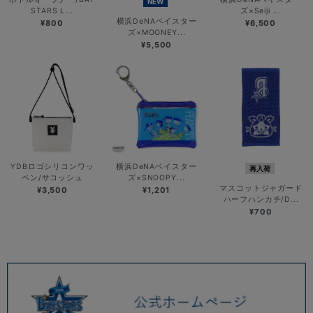
NEW
STARS L...
ズ×Seiji ...
横浜DeNAベイスター
¥800
¥6,500
ズ×MOONEY...
¥5,500
YDBロゴシリコンワッ
横浜DeNAベイスター
再入荷
ペン/サコッシュ
ズ×SNOOPY...
マスコットジャガード
¥3,500
¥1,201
ハーフハンカチ/D...
¥700