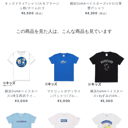
キッズドライTシャツ/カモフラージ
横浜DeNAベイスターズ×ケロロ軍
ュ柄/チームロゴ
曹/Tシャツ
¥3,500
¥4,200
(税込)
(税込)
この商品を見た人は、こんな商品も見ています
横浜DeNAベイスター
マスコットボディサイ
横浜DeNAベイスター
ズ×埼玉西武ライ...
ン/Tシャツ/ブル...
ズ×ねずみのAN...
¥3,000
¥3,000
¥3,300