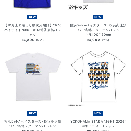
NEW
NEW
【10月上旬頃より順次お届け】2026
横浜DeNAベイスターズ×横浜高速鉄
ハイライト/0808/#25:筒香嘉智/Tシ
道/ご当地スターマン/Tシャ
ャツ
ツ/KIDS/130cm
¥3,800
¥3,000
(税込)
(税込)
NEW
NEW
横浜DeNAベイスターズ×横浜高速鉄
YOKOHAMA STAR☆NIGHT 2026/
道/ご当地スターマン/Tシャツ
選手イラストTシャツ