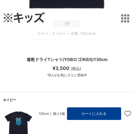
サ
1
/7
カラー：ネイビー
/
在庫
130cm:△
速乾ドライTシャツ/YDBロゴ/KIDS/130cm
¥3,500
(税込)
19
人がお気に入りに登録中
ネイビー
カートに入れる
130cm /
残り2個