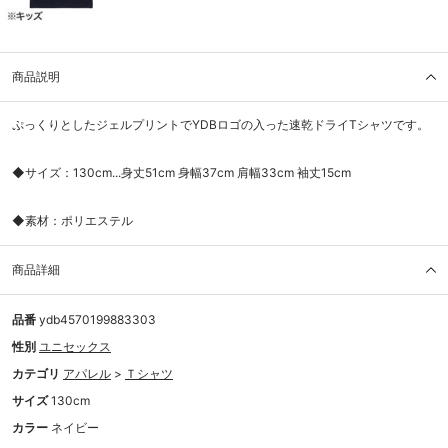
商品説明
ぷっくりとしたジェルプリントでYDBロゴの入った速乾ドライTシャツです。
◆サイズ：130cm...身丈51cm 身幅37cm 肩幅33cm 袖丈15cm
◆素材：ポリエステル
商品詳細
品番
ydb4570199883303
性別
ユニセックス
カテゴリ
アパレル
>
Ｔシャツ
サイズ
130cm
カラー
ネイビー