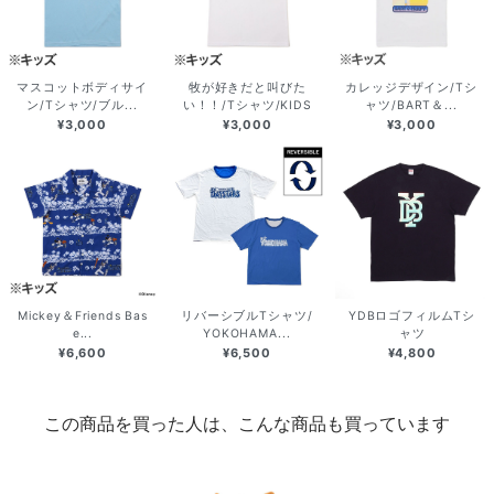
マスコットボディサイ
牧が好きだと叫びた
カレッジデザイン/Tシ
ン/Tシャツ/ブル...
い！！/Tシャツ/KIDS
ャツ/BART＆...
¥3,000
¥3,000
¥3,000
Mickey＆Friends Bas
リバーシブルTシャツ/
YDBロゴフィルムTシ
e...
YOKOHAMA...
ャツ
¥6,600
¥6,500
¥4,800
この商品を買った人は、こんな商品も買っています