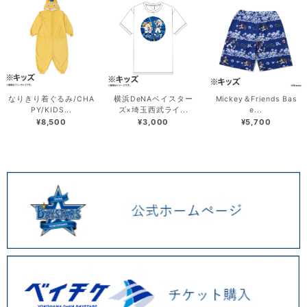
なりきり着ぐるみ/CHA
横浜DeNAベイスター
Mickey＆Friends Bas
PY/KIDS...
ズ×埼玉西武ライ...
e...
¥8,500
¥3,000
¥5,700