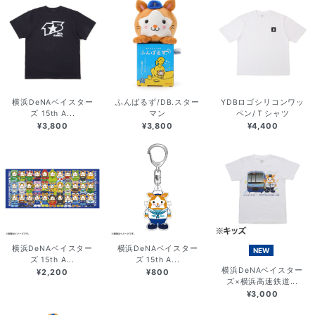
横浜DeNAベイスター
ふんばるず/DB.スター
YDBロゴシリコンワッ
ズ 15th A...
マン
ペン/Ｔシャツ
¥3,800
¥3,800
¥4,400
横浜DeNAベイスター
横浜DeNAベイスター
NEW
ズ 15th A...
ズ 15th A...
横浜DeNAベイスター
¥2,200
¥800
ズ×横浜高速鉄道...
¥3,000