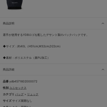
商品説明
選手が使用するYDBロゴを配したデサント製のバックパックです。
◆サイズ：約40L（H51cm,W32cm,D22cm）
◆素材：ポリエステル（裏PU加工）
商品詳細
品番
ydb4571602000072
性別
ユニセックス
カテゴリ
バッグ
>
リュック
サイズ
サイズ展開なし