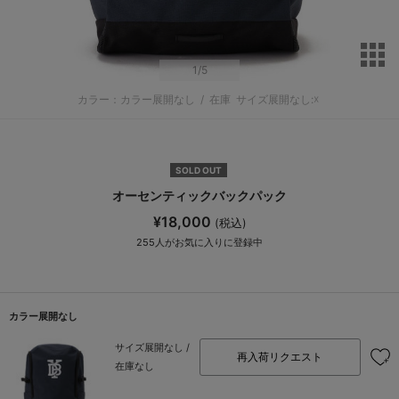
サ
1
/5
カラー：カラー展開なし
/
在庫
サイズ展開なし:☓
SOLD OUT
オーセンティックバックパック
¥18,000
(税込)
255
人がお気に入りに登録中
カラー展開なし
サイズ展開なし /
再入荷リクエスト
在庫なし