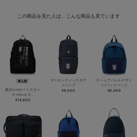
この商品を見た人は、こんな商品も見ています
オーセンティックボデ
チームアパレルデザイ
再入荷
ィバッグ
ン/バックパック
横浜DeNAベイスター
¥9,500
¥8,400
ズ×Move S...
¥14,800