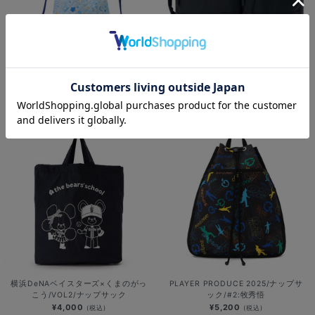
幾何学パターン/大きめ巾着/DB.スタ
【+B】/BEN GENERAL/マネージメン
ーマン＆DB.キララ
ト2wayバッグ/ネイビー
¥1,800
¥37,000
(税込)
(税込)
横浜DeNAベイスターズ×くまのがっ
PLAYER PRODUCE 2025/ナップサ
こう/VOL2/ナップサック
ック/#2:牧秀悟
¥4,000
¥5,200
(税込)
(税込)