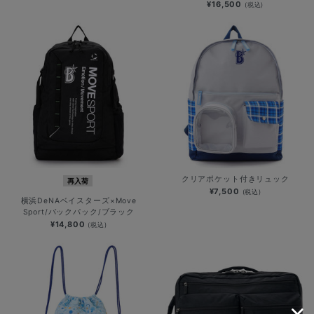
¥16,500
(税込)
クリアポケット付きリュック
再入荷
¥7,500
(税込)
横浜DeNAベイスターズ×Move
Sport/バックパック/ブラック
¥14,800
(税込)