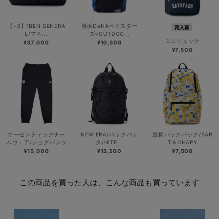
【+B】/BEN GENERA
横浜DeNAベイスター
再入荷
L/マネ...
ズ×OUTDOO...
ミニリュック
¥37,000
¥10,500
¥7,500
オーセンティックチー
NEW ERA/バックパッ
総柄バックパック/BAR
ムウェア/ジョグパンツ
ク/NITE...
T＆CHAPY
¥15,000
¥13,200
¥7,500
この商品を買った人は、こんな商品も買っています