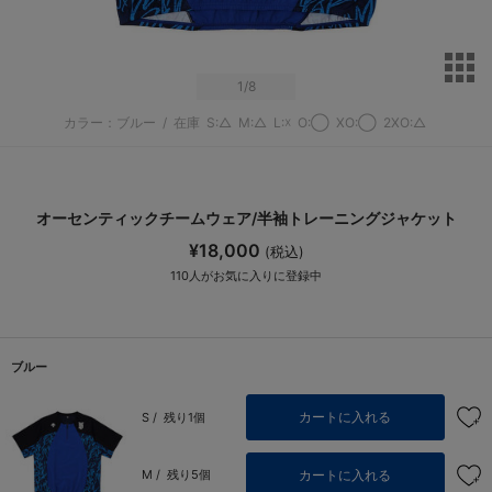
サ
1
/8
カラー：ブルー
/
在庫
S:△
M:△
L:☓
O:◯
XO:◯
2XO:△
オーセンティックチームウェア/半袖トレーニングジャケット
¥18,000
(税込)
110
人がお気に入りに登録中
ブルー
カートに入れる
S /
残り1個
カートに入れる
M /
残り5個