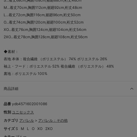
S...着丈68cm,胸囲108cm,裾廻88cm,裄丈46cm
M...着丈70cm,胸囲112cm,裾廻92cm,裄丈48cm
L...着丈72cm,胸囲116cm,裾廻96cm,裄丈50cm
O...着丈74cm,胸囲120cm,裾廻100cm,裄丈52cm
XO...着丈76cm,胸囲124cm,裾廻104cm,裄丈54cm
2XO...着丈78cm,胸囲128cm,裾廻108cm,裄丈56cm
◆素材：
表地 本体：複合繊維 （ポリエステル） 74% ポリエステル 26%
袖上・フード：ポリエステル 52% 複合繊維 （ポリエステル） 48%
裏地：ポリエステル 100%
商品詳細
品番
ydb4571602001086
性別
ユニセックス
カテゴリ
アパレル
>
アパレル：その他
サイズ
S
M
L
O
XO
2XO
カラー
ブルー