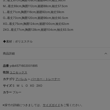
S...着丈67cm,胸囲108cm,裾廻84cm,袖丈56cm
M...着丈69cm,胸囲112cm,裾廻88cm,袖丈57.5cm
L...着丈71cm,胸囲116cm,裾廻92cm,袖丈59cm
O...着丈73cm,胸囲120cm,裾廻96cm,袖丈60.5cm
XO...着丈75cm,胸囲124cm,裾廻100cm,袖丈62cm
2XO...着丈77cm,胸囲128cm,裾廻104cm,袖丈63.5cm
◆素材：ポリエステル
商品詳細
品番
ydb4571602001895
性別
ユニセックス
カテゴリ
アパレル
>
パーカー・トレーナー
サイズ
S
M
L
O
XO
2XO
カラー
ブルー
※採寸の詳細につきましては、
サイズガイド
をご覧ください。