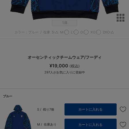
サ
1
/8
カラー：ブルー
/
在庫
S:△
M:◯
L:◯
O:◯
XO:◯
2XO:△
オーセンティックチームウェア/フーディ
¥19,000
(税込)
297
人がお気に入りに登録中
ブルー
カートに入れる
S /
残り7個
カートに入れる
M /
在庫あり