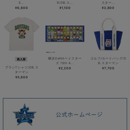
E...
R/DB.ス...
スター...
¥6,800
¥1,100
¥3,800
横浜DeNAベイスター
ゴルフ/カートバッグ/D
再入荷
ズ 15th A...
B.スターマン
ブラシTシャツ/DB.ス
¥2,200
¥7,700
ターマン
¥5,800