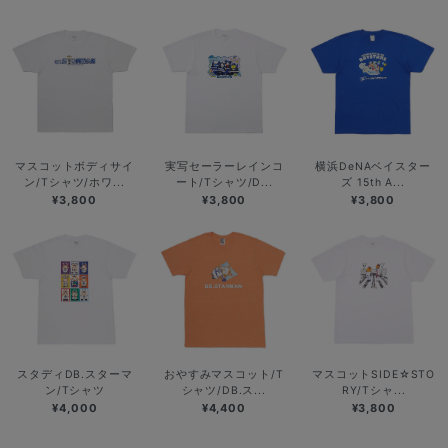
マスコットボディサイ
実写セーラーレインコ
横浜DeNAベイスター
ン/Tシャツ/ホワ...
ート/Tシャツ/D...
ズ 15th A...
¥3,800
¥3,800
¥3,800
スタディDB.スターマ
おやすみマスコット/T
マスコットSIDE☆STO
ン/Tシャツ
シャツ/DB.ス...
RY/Tシャ...
¥4,000
¥4,400
¥3,800