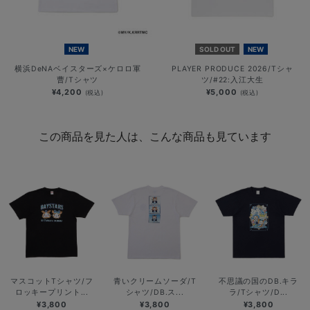
NEW
SOLD OUT
NEW
横浜DeNAベイスターズ×ケロロ軍
PLAYER PRODUCE 2026/Tシャ
曹/Tシャツ
ツ/#22:入江大生
¥4,200
¥5,000
(税込)
(税込)
この商品を見た人は、こんな商品も見ています
マスコットTシャツ/フ
青いクリームソーダ/T
不思議の国のDB.キラ
ロッキープリント...
シャツ/DB.ス...
ラ/Tシャツ/D...
¥3,800
¥3,800
¥3,800