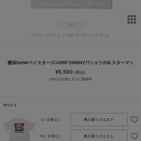
サ
1
/11
カラー：ホワイト
/
在庫
S:☓
M:☓
L:△
XL:△
横浜DeNAベイスターズ×GRIP SWANY/Tシャツ/DB.スターマン
¥5,500
(税込)
114
人がお気に入りに登録中
ホワイト
再入荷リクエスト
S /
在庫なし
再入荷リクエスト
M /
在庫なし