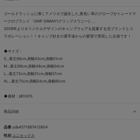
ゴールドラッシュに沸くアメリカで誕生した,黄色い革のグローブがトレードマ
ークのブランド「GRIP SWANY(グリップスワニー)」。
2008年よりオリジナルデザインのキャンプウェアを提案する当ブランドとコ
ラボレーション！！キャンプ好きの選手達からの要望で実現した企画です！
◆サイズ：
S...着丈66cm,肩幅45cm,身幅51cm
M...着丈69cm,肩幅48cm,身幅54cm
L...着丈72cm,肩幅51cm,身幅57cm
XL...着丈75cm,肩幅54cm,身幅60cm
◆素材：綿100%
商品詳細
品番
ydb4571687413804
性別
ユニセックス