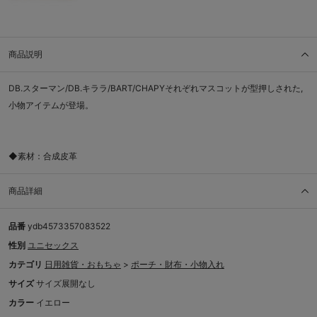
商品説明
DB.スターマン/DB.キララ/BART/CHAPYそれぞれマスコットが型押しされた,
小物アイテムが登場。
◆素材：合成皮革
商品詳細
品番
ydb4573357083522
性別
ユニセックス
カテゴリ
日用雑貨・おもちゃ
>
ポーチ・財布・小物入れ
サイズ
サイズ展開なし
カラー
イエロー