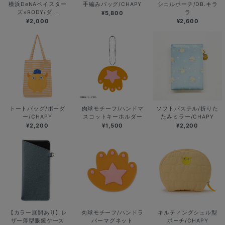
横浜DeNAベイスター
手編みバッグ/CHAPY
シェルポーチ/DB.キラ
ズ×RODY/ダ...
ラ
¥5,800
¥2,000
¥2,600
トートバッグ/ボーダ
肉球モチーフ/ハンドマ
ソフトパステル/折りた
ー/CHAPY
スコットキーホルダー
たみミラー/CHAPY
¥2,200
¥1,500
¥2,200
【カラー展開あり】レ
肉球モチーフ/ハンドラ
キルティングシェル型
ザー薄型眼鏡ケース
バーマグネット
ポーチ/CHAPY