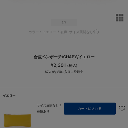
サ
1
/7
カラー：イエロー
/
在庫
サイズ展開なし:◯
合皮ペンポーチ/CHAPY/イエロー
¥2,301
(税込)
67
人がお気に入りに登録中
イエロー
サイズ展開なし /
カートに入れる
在庫あり