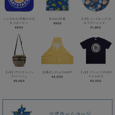
ミニタオル/円形ロゴ/D
Bchan/巾着
【+B】×ハイロック/カ
B.スターマン
モフラージュマ...
¥900
¥800
¥1,800
【+B】/ウエストバッ
冷感ポンチョ/CHAPY
【+B】/Tシャツ/PLBサ
グ/ベージュ
ークルロゴ
¥4,000
¥6,400
¥4,000