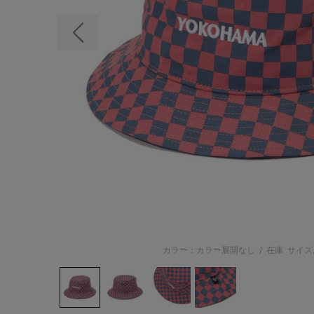
前の画像
カラー：カラー展開なし
/
在庫
サイズ