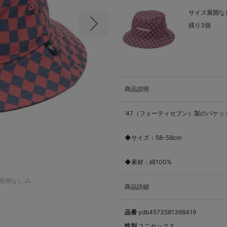
サイズ展開なし
残り3個
次の画像
商品説明
'47（フォーティセブン）製のバケ
◆サイズ：58-59cm
◆素材：綿100%
展開なし:△
商品詳細
品番
ydb4573581368419
性別
ユニセックス