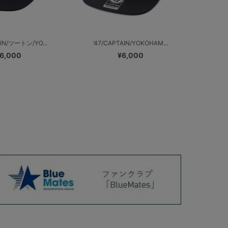
AIN/ツートン/YO...
’47/CAPTAIN/YOKOHAM...
6,000
¥6,000