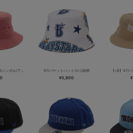
Bシンボル/ア...
’47/バケットハット/ロゴ総柄
【+B】’47/バ
00
¥5,800
¥