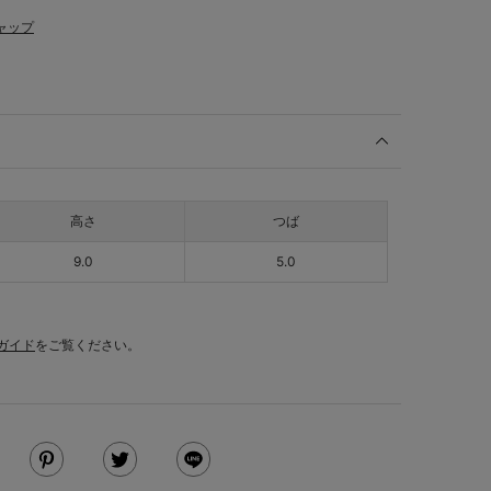
ャップ
高さ
つば
9.0
5.0
ガイド
をご覧ください。