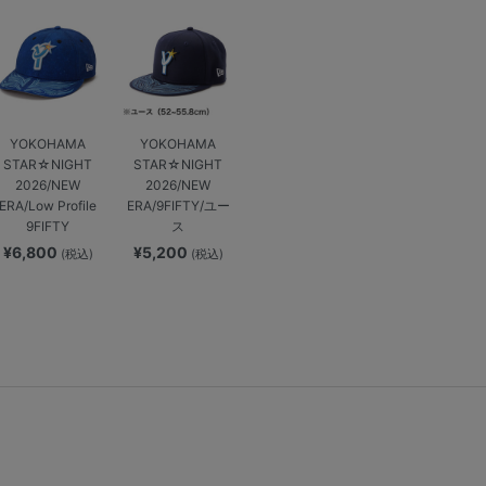
YOKOHAMA
YOKOHAMA
STAR☆NIGHT
STAR☆NIGHT
2026/NEW
2026/NEW
ERA/Low Profile
ERA/9FIFTY/ユー
9FIFTY
ス
¥6,800
¥5,200
(税込)
(税込)