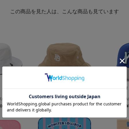
この商品を見た人は、こんな商品も見ています
T/ブラー/...
【+B】’47/バケットハット/PLB...
NEW ERA/
00
¥5,500
¥