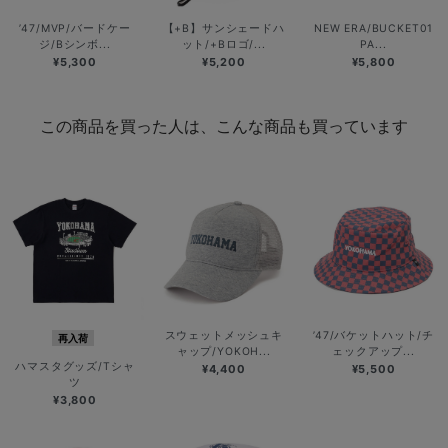
’47/MVP/バードケー
【+B】サンシェードハ
NEW ERA/BUCKET01
ジ/Bシンボ...
ット/+Bロゴ/...
PA...
¥5,300
¥5,200
¥5,800
この商品を買った人は、こんな商品も買っています
スウェットメッシュキ
’47/バケットハット/チ
再入荷
ャップ/YOKOH...
ェックアップ...
ハマスタグッズ/Tシャ
¥4,400
¥5,500
ツ
¥3,800