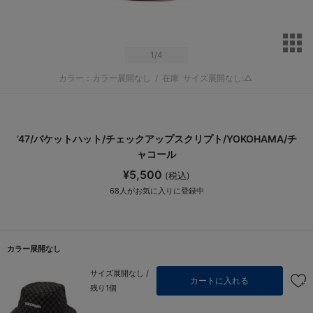
サ
1
/4
カラー：カラー展開なし
/
在庫
サイズ展開なし:△
’47/バケットハット/チェックアップスクリプト/YOKOHAMA/チ
ャコール
¥5,500
(税込)
68
人がお気に入りに登録中
カラー展開なし
サイズ展開なし /
カートに入れる
残り1個