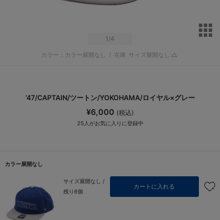
サ
1
/4
カラー：カラー展開なし
/
在庫
サイズ展開なし:△
’47/CAPTAIN/ツートン/YOKOHAMA/ロイヤル×グレー
¥6,000
(税込)
25
人がお気に入りに登録中
カラー展開なし
サイズ展開なし /
カートに入れる
残り6個