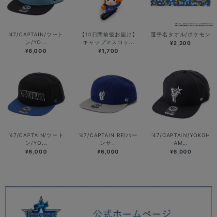
’47/CAPTAIN/ツート
【10日間前後お届け】
選手名タオル/ポケモン
ン/YO...
キャップマスコッ...
¥2,200
¥6,000
¥1,700
’47/CAPTAIN/ツート
’47/CAPTAIN RF/バー
’47/CAPTAIN/YOKOH
ン/YO...
ンサ...
AM...
¥6,000
¥6,000
¥6,000