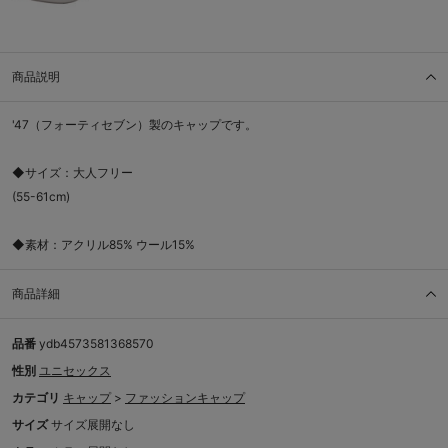
商品説明
'47（フォーティセブン）製のキャップです。
◆サイズ：大人フリー
(55-61cm)
◆素材：アクリル85% ウール15%
商品詳細
品番
ydb4573581368570
性別
ユニセックス
カテゴリ
キャップ
>
ファッションキャップ
サイズ
サイズ展開なし