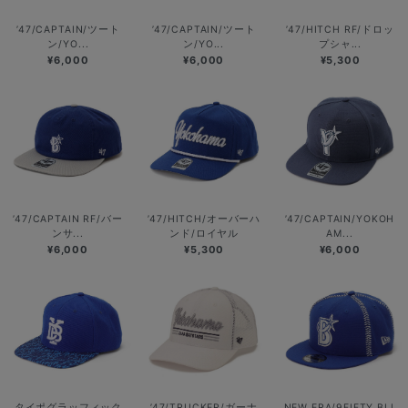
’47/CAPTAIN/ツート
’47/CAPTAIN/ツート
’47/HITCH RF/ドロッ
ン/YO...
ン/YO...
プシャ...
¥6,000
¥6,000
¥5,300
’47/CAPTAIN RF/バー
’47/HITCH/オーバーハ
’47/CAPTAIN/YOKOH
ンサ...
ンド/ロイヤル
AM...
¥6,000
¥5,300
¥6,000
タイポグラッフィック
’47/TRUCKER/ガーナ
NEW ERA/9FIFTY BLL