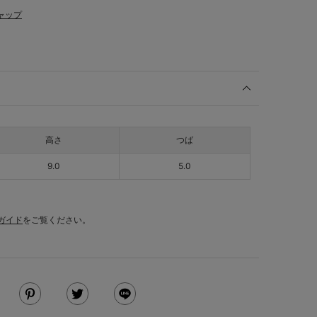
ャップ
高さ
つば
9.0
5.0
ガイド
をご覧ください。