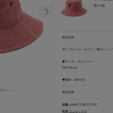
残り4個
次の画像
商品説明
'47（フォーティセブン）製のハット
◆サイズ：大人フリー
(58-59cm)
◆素材：綿100%
展開なし:△
商品詳細
品番
ydb4573581371167
性別
ユニセックス