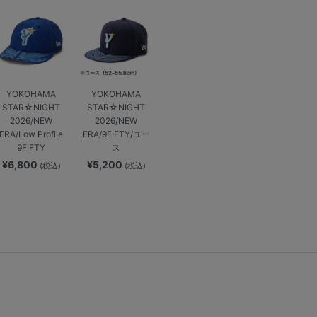
YOKOHAMA
YOKOHAMA
STAR☆NIGHT
STAR☆NIGHT
2026/NEW
2026/NEW
ERA/Low Profile
ERA/9FIFTY/ユー
9FIFTY
ス
¥6,800
¥5,200
(税込)
(税込)