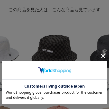
この商品を見た人は、こんな商品も見ています
T/ブラー/...
’47/バケットハット/チェックアップ...
NEW ERA/
00
¥5,500
¥