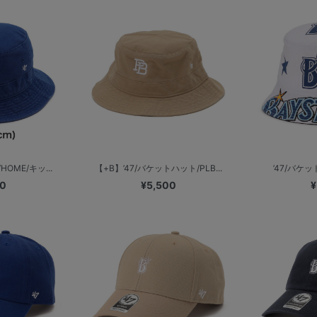
HOME/キッ...
【+B】’47/バケットハット/PLB...
’47/バケ
00
¥5,500
¥