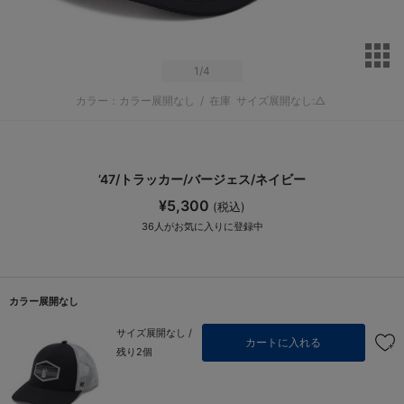
サ
1
/4
カラー：カラー展開なし
/
在庫
サイズ展開なし:△
’47/トラッカー/バージェス/ネイビー
¥5,300
(税込)
36
人がお気に入りに登録中
カラー展開なし
サイズ展開なし /
カートに入れる
残り2個