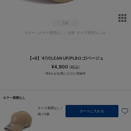
サ
1
/4
カラー：カラー展開なし
/
在庫
サイズ展開なし:△
【+B】’47/CLEAN UP/PLBロゴ/ベージュ
¥4,800
(税込)
184
人がお気に入りに登録中
カラー展開なし
サイズ展開なし /
カートに入れる
残り5個