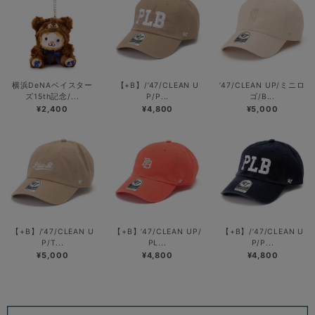
横浜DeNAベイスター
【+B】/’47/CLEAN U
’47/CLEAN UP/ミニロ
ズ15th記念/...
P/P...
ゴ/B...
¥2,400
¥4,800
¥5,000
【+B】/’47/CLEAN U
【+B】’47/CLEAN UP/
【+B】/’47/CLEAN U
P/T...
PL...
P/P...
¥5,000
¥4,800
¥4,800