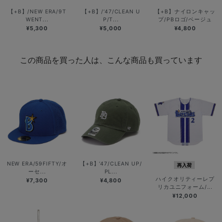
【+B】/NEW ERA/9T
【+B】/’47/CLEAN U
【+B】ナイロンキャッ
WENT...
P/T...
プ/PBロゴ/ベージュ
¥5,300
¥5,000
¥4,800
この商品を買った人は、こんな商品も買っています
NEW ERA/59FIFTY/オ
【+B】’47/CLEAN UP/
再入荷
ーセ...
PL...
ハイクオリティーレプ
¥7,300
¥4,800
リカユニフォーム/...
¥12,000