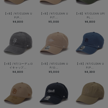
【+B】/’47/CLEAN U
【+B】/’47/CLEAN U
【+B】’47/CLEAN UP/
P/P...
P/T...
PL...
¥4,800
¥5,000
¥4,800
【+B】/’47/コーデュロ
【+B】/’47/CLEAN U
【+B】/’47/CLEAN U
イキャップ...
P/ロ...
P/P...
¥4,800
¥5,000
¥4,300