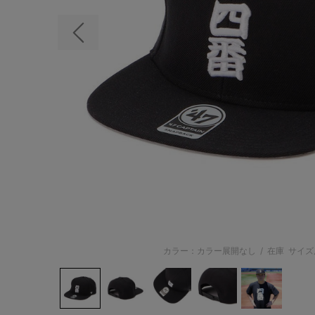
前の画像
カラー：カラー展開なし
/
在庫
サイズ