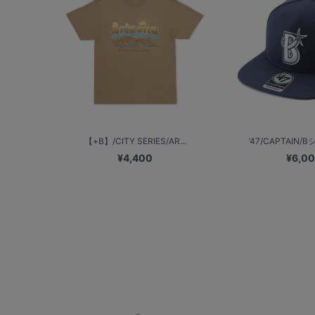
【+B】/CITY SERIES/AR...
’47/CAPTAIN/B
¥4,400
¥6,0