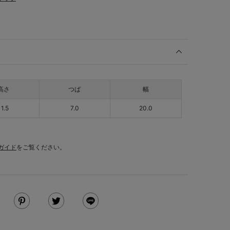
高さ
つば
幅
11.5
7.0
20.0
ガイド
をご覧ください。