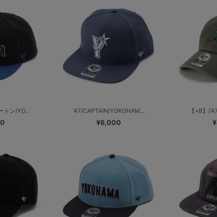
ートン/YO...
’47/CAPTAIN/YOKOHAM...
【+B】/’47
00
¥6,000
¥