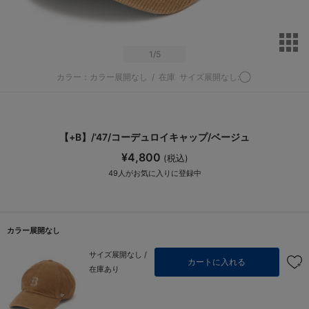
サ
1
/5
カラー：カラー展開なし
/
在庫
サイズ展開なし:◯
【+B】/’47/コーデュロイキャップ/ベージュ
¥4,800
(税込)
49
人がお気に入りに登録中
カラー展開なし
サイズ展開なし /
カートに入れる
在庫あり