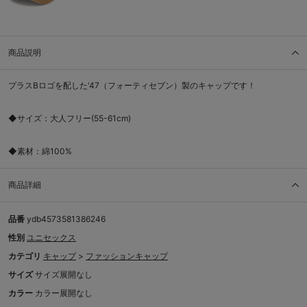
商品説明
プラスBロゴを配した'47（フォーティセブン）製のキャップです！
◆サイズ：大人フリー(55-61cm)
◆素材：綿100%
商品詳細
品番
ydb4573581386246
性別
ユニセックス
カテゴリ
キャップ
>
ファッションキャップ
サイズ
サイズ展開なし
カラー
カラー展開なし