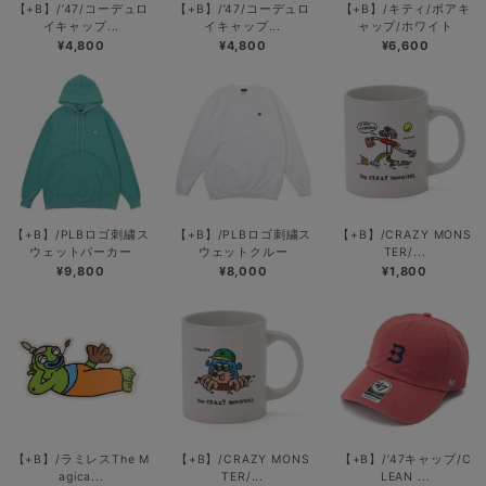
【+B】/’47/コーデュロ
【+B】/’47/コーデュロ
【+B】/キティ/ボアキ
イキャップ...
イキャップ...
ャップ/ホワイト
¥4,800
¥4,800
¥6,600
【+B】/PLBロゴ刺繍ス
【+B】/PLBロゴ刺繍ス
【+B】/CRAZY MONS
ウェットパーカー
ウェットクルー
TER/...
¥9,800
¥8,000
¥1,800
【+B】/ラミレスThe M
【+B】/CRAZY MONS
【+B】/’47キャップ/C
agica...
TER/...
LEAN ...