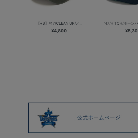
【+B】/’47/CLEAN UP/と...
’47/HITCH/ホー
¥4,800
¥5,3