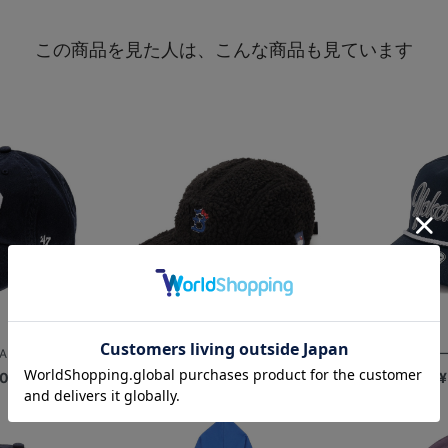
この商品を見た人は、こんな商品も見ています
N UP/P...
【+B】/キティ/ボアキャップ/ブラック
’47/HITCH
00
¥6,600
¥