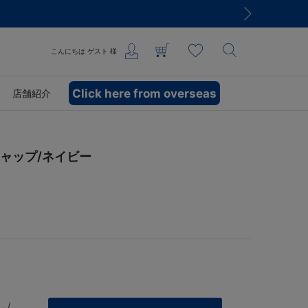
こんにちは
ゲスト
様
Click here from overseas
店舗紹介
7キャップ/ネイビー
 /