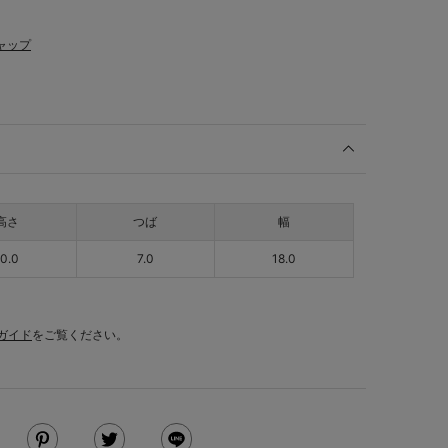
ャップ
高さ
つば
幅
10.0
7.0
18.0
ガイド
をご覧ください。