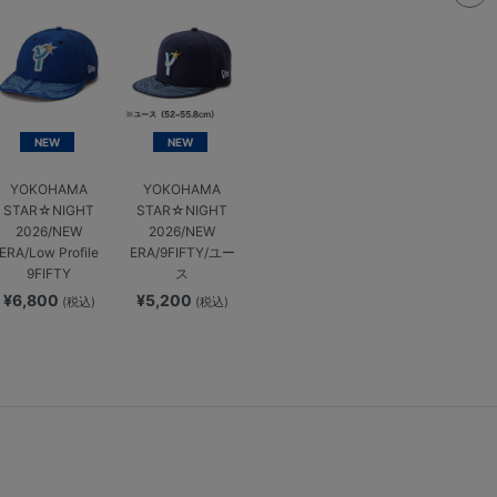
NEW
NEW
YOKOHAMA
YOKOHAMA
STAR☆NIGHT
STAR☆NIGHT
2026/NEW
2026/NEW
ERA/Low Profile
ERA/9FIFTY/ユー
9FIFTY
ス
¥6,800
¥5,200
(税込)
(税込)