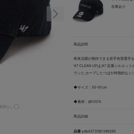
在庫あり
次の画像
商品説明
将来活躍が期待できる若手有望選手を
’47 CLEAN UPは,’47 定
ウンと,カーブしたつばが特徴的なシ
◆サイズ：55-61cm
◆素材：綿100%
展開なし:◯
商品詳細
品番
ydb4573581386260