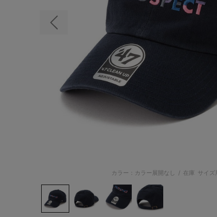
前の画像
カラー：カラー展開なし
/
在庫
サイズ