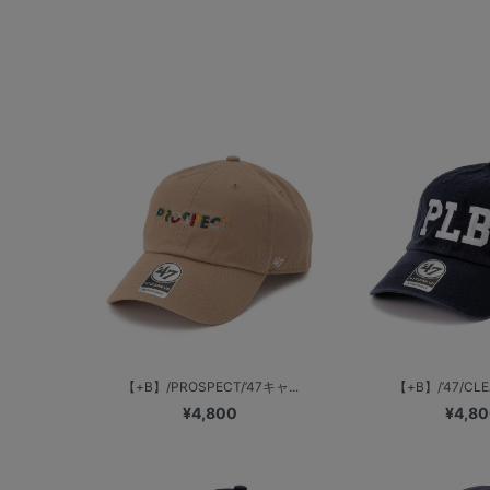
【+B】/PROSPECT/’47キャ...
【+B】/’47/CLEA
¥4,800
¥4,8