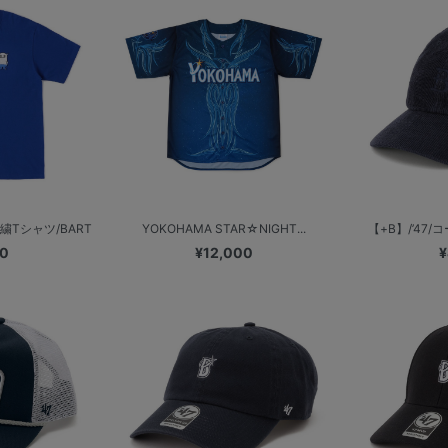
Tシャツ/BART
YOKOHAMA STAR☆NIGHT...
【+B】/’47/
00
¥12,000
¥