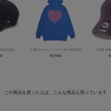
7/CLEA...
【+B】/ハートジップパーカー/HUSTLE
【+B】/CRA
00
¥7,700
¥
この商品を買った人は、こんな商品も買っています