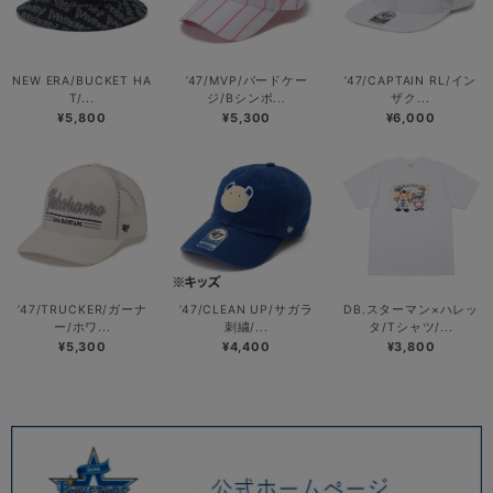
NEW ERA/BUCKET HA
’47/MVP/バードケー
’47/CAPTAIN RL/イン
T/...
ジ/Bシンボ...
ザク...
¥5,800
¥5,300
¥6,000
’47/TRUCKER/ガーナ
’47/CLEAN UP/サガラ
DB.スターマン×ハレッ
ー/ホワ...
刺繍/...
タ/Tシャツ/...
¥5,300
¥4,400
¥3,800