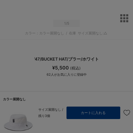
サ
1
/5
カラー：カラー展開なし
/
在庫
サイズ展開なし:△
’47/BUCKET HAT/ブラー/ホワイト
¥5,500
(税込)
62
人がお気に入りに登録中
カラー展開なし
サイズ展開なし /
カートに入れる
残り3個