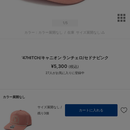
サ
1
/5
カラー：カラー展開なし
/
在庫
サイズ展開なし:△
’47HITCH/キャニオン ランチェロ/セドナピンク
¥5,300
(税込)
27
人がお気に入りに登録中
カラー展開なし
サイズ展開なし /
カートに入れる
残り3個