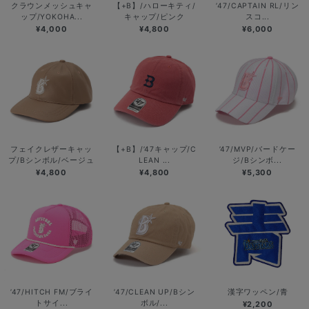
クラウンメッシュキャ
【+B】/ハローキティ/
’47/CAPTAIN RL/リン
ップ/YOKOHA...
キャップ/ピンク
スコ...
¥4,000
¥4,800
¥6,000
フェイクレザーキャッ
【+B】/’47キャップ/C
’47/MVP/バードケー
プ/Bシンボル/ベージュ
LEAN ...
ジ/Bシンボ...
¥4,800
¥4,800
¥5,300
’47/HITCH FM/ブライ
’47/CLEAN UP/Bシン
漢字ワッペン/青
トサイ...
ボル/...
¥2,200