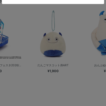
0
スタ2026/...
だんごマスコット/BART
おんぶぬ
0
¥1,900
¥