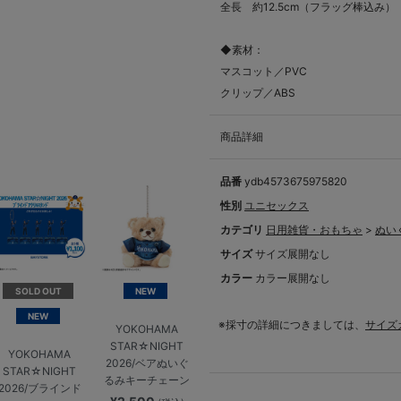
全長 約12.5cm（フラッグ棒込み）
◆素材：
マスコット／PVC
クリップ／ABS
商品詳細
品番
ydb4573675975820
性別
ユニセックス
カテゴリ
日用雑貨・おもちゃ
>
ぬい
サイズ
サイズ展開なし
カラー
カラー展開なし
SOLD OUT
NEW
NEW
※採寸の詳細につきましては、
サイズ
YOKOHAMA
STAR☆NIGHT
YOKOHAMA
2026/ベアぬいぐ
STAR☆NIGHT
るみキーチェーン
2026/ブラインド