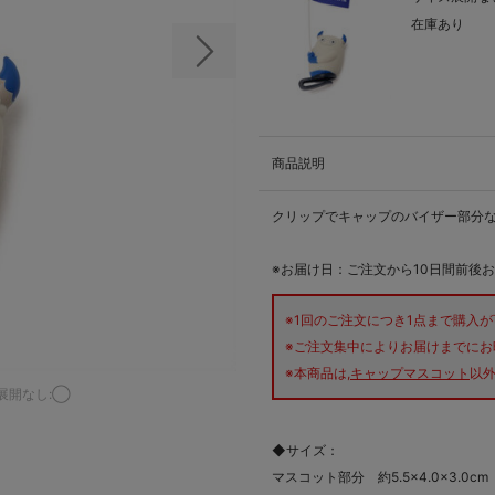
在庫あり
次の画像
商品説明
クリップでキャップのバイザー部分な
※お届け日：ご注文から10日間前後
※1回のご注文につき1点まで購入
※ご注文集中によりお届けまでにお
※本商品は,
キャップマスコット
以
展開なし:◯
◆サイズ：
マスコット部分 約5.5×4.0×3.0cm