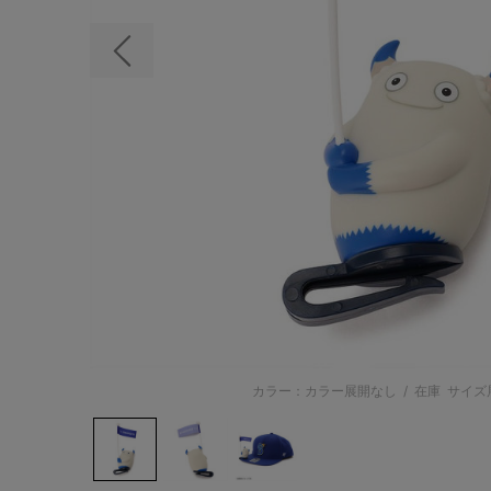
前の画像
カラー：カラー展開なし
/
在庫
サイズ