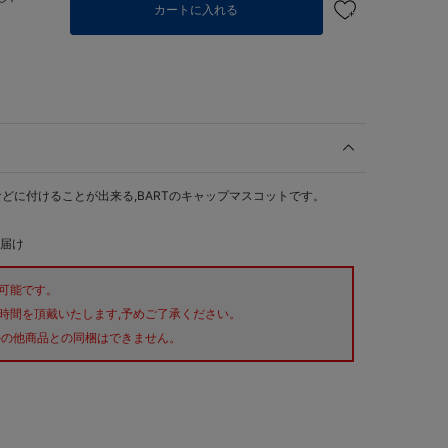
カートに入れる
どに付けることが出来る,BARTのキャップマスコットです。
お届け
が可能です。
時間を頂戴いたします,予めご了承ください。
外の他商品との同梱はできません。