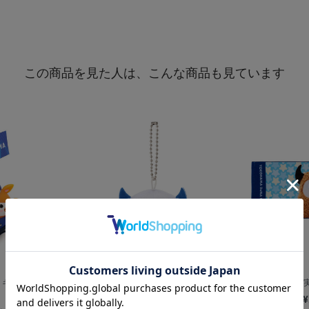
この商品を見た人は、こんな商品も見ています
】キャップマスコ
俵型マスコット/BART
カツBART
¥1,000
¥