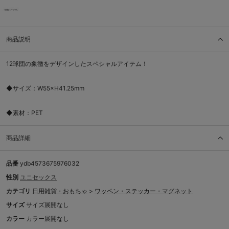
商品説明
12球団の象徴をデザインしたスペシャルアイテム！
◆サイズ：W55×H41.25mm
◆素材：PET
商品詳細
品番
ydb4573675976032
性別
ユニセックス
カテゴリ
日用雑貨・おもちゃ
>
ワッペン・ステッカー・マグネット
サイズ
サイズ展開なし
カラー
カラー展開なし