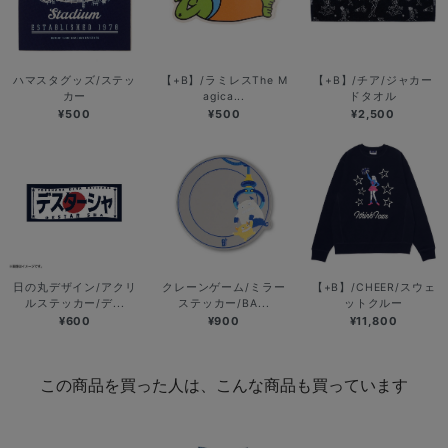
ハマスタグッズ/ステッ
【+B】/ラミレスThe M
【+B】/チア/ジャカー
カー
agica...
ドタオル
¥500
¥500
¥2,500
日の丸デザイン/アクリ
クレーンゲーム/ミラー
【+B】/CHEER/スウェ
ルステッカー/デ...
ステッカー/BA...
ットクルー
¥600
¥900
¥11,800
この商品を買った人は、こんな商品も買っています