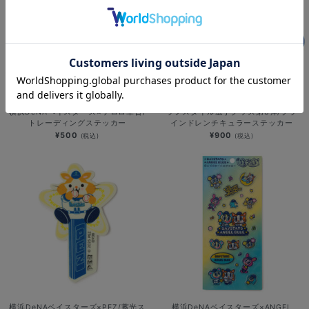
NEW
NEW
横浜DeNAベイスターズ×ケロロ軍曹/
ラフスタイル選手グッズ第3弾/ブラ
トレーディングステッカー
インドレンチキュラーステッカー
¥500
¥900
(税込)
(税込)
横浜DeNAベイスターズ×PEZ/蓄光ス
横浜DeNAベイスターズ×ANGEL