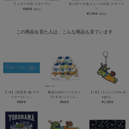
テッカー/DB.スターマン
BLUE/ツヤありシール/DB.スターマ
ン
¥800
(税込)
¥1,100
(税込)
この商品を見た人は、こんな商品も見ています
【+B】/加賀美 健/ステ
横浜DeNAベイスター
【+B】/ラミレスThe M
ッカー/ピッ...
ズ×すみっコぐら...
agica...
¥600
¥600
¥1,300