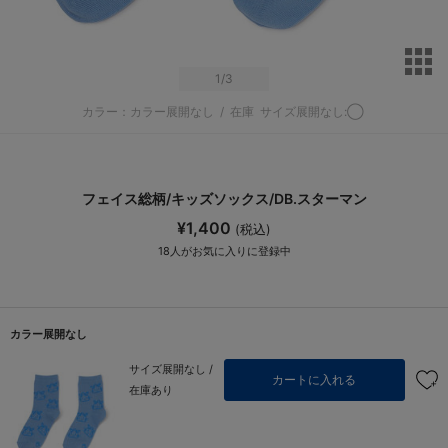
サ
1
/3
カラー：カラー展開なし
/
在庫
サイズ展開なし:◯
フェイス総柄/キッズソックス/DB.スターマン
¥1,400
(税込)
18
人がお気に入りに登録中
カラー展開なし
サイズ展開なし /
カートに入れる
在庫あり