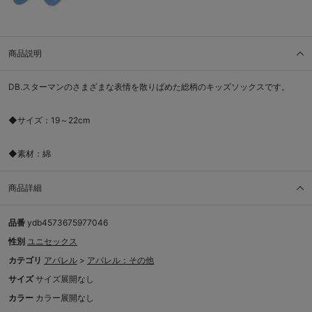
商品説明
DB.スターマンのさまざまな表情を散りばめた総柄のキッズソックスです。
◆サイズ：19～22cm
◆素材：綿
商品詳細
品番
ydb4573675977046
性別
ユニセックス
カテゴリ
アパレル
>
アパレル：その他
サイズ
サイズ展開なし
カラー
カラー展開なし