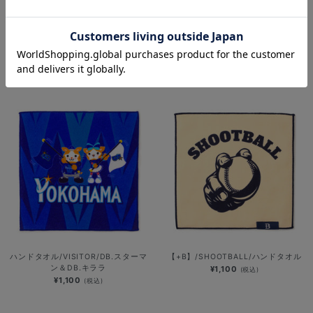
新潟マスコットデザイン/ハンドタオ
再入荷
ル/DB.スターマン＆DB.キララ＆
新潟花火デザイン/ブラインドプチタ
BART＆CHAPY
オル
¥1,100
(税込)
¥800
(税込)
ハンドタオル/VISITOR/DB.スターマ
【+B】/SHOOTBALL/ハンドタオル
ン＆DB.キララ
¥1,100
(税込)
¥1,100
(税込)