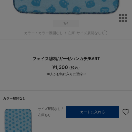
サ
1
/4
カラー：カラー展開なし
/
在庫
サイズ展開なし:◯
フェイス総柄/ガーゼハンカチ/BART
¥1,300
(税込)
10
人がお気に入りに登録中
カラー展開なし
サイズ展開なし /
カートに入れる
在庫あり