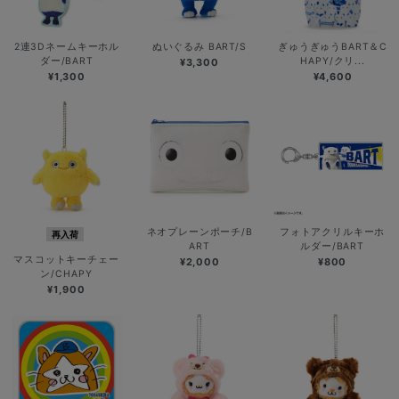
2連3Dネームキーホル
ぬいぐるみ BART/S
ぎゅうぎゅうBART＆C
ダー/BART
HAPY/クリ...
¥3,300
¥1,300
¥4,600
ネオプレーンポーチ/B
フォトアクリルキーホ
再入荷
ART
ルダー/BART
マスコットキーチェー
¥2,000
¥800
ン/CHAPY
¥1,900