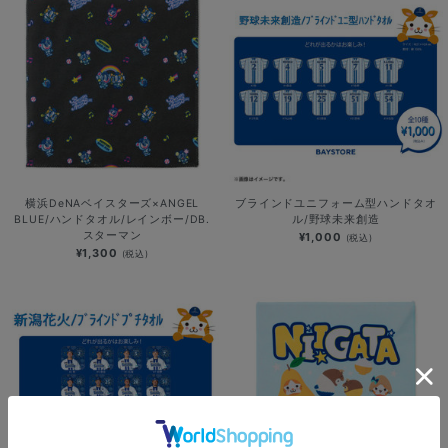
横浜DeNAベイスターズ×ANGEL
ブラインドユニフォーム型ハンドタオ
BLUE/ハンドタオル/レインボー/DB.
ル/野球未来創造
スターマン
¥1,000
(税込)
¥1,300
(税込)