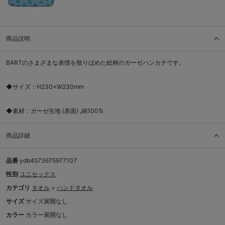
商品説明
BARTのさまざまな表情を散りばめた総柄のガーゼハンカチです。
◆サイズ：H230×W230mm
◆素材：ガーゼ生地 (表面) ,綿100%
商品詳細
品番
ydb4573675977107
性別
ユニセックス
カテゴリ
タオル
>
ハンドタオル
サイズ
サイズ展開なし
カラー
カラー展開なし