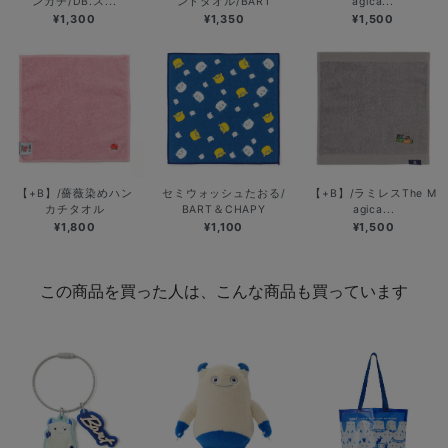
ンカチ/DB.ス...
ンドタオル/BART
agica...
¥1,300
¥1,350
¥1,500
【+B】/薔薇染めハン
セミウォッシュたおる/
【+B】/ラミレスThe M
カチタオル
BART＆CHAPY
agica...
¥1,800
¥1,100
¥1,500
この商品を買った人は、こんな商品も買っています