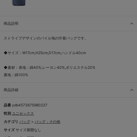
商品説明
ストライプデザインのパイル地の巾着バッグです。
◆サイズ：W17cm,H25cm,D17cm,ハンドル40cm
◆素材：表地：綿40%,レーヨン40%,ポリエステル20%
裏地：綿100%
商品詳細
品番
ydb4573675980237
性別
ユニセックス
カテゴリ
バッグ
>
バッグ：その他
サイズ
サイズ展開なし