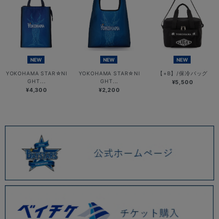
NEW
NEW
NEW
YOKOHAMA STAR☆NI
YOKOHAMA STAR☆NI
【+B】/保冷バッグ
GHT...
GHT...
¥5,500
¥4,300
¥2,200