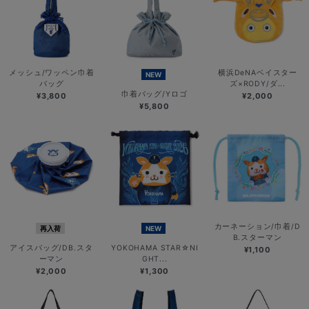
メッシュ/ワッペン巾着
横浜DeNAベイスター
NEW
バッグ
ズ×RODY/ダ...
巾着バッグ/Yロゴ
¥3,800
¥2,000
¥5,800
カーネーション/巾着/D
再入荷
NEW
B.スターマン
アイスバッグ/DB.スタ
YOKOHAMA STAR☆NI
¥1,100
ーマン
GHT...
¥2,000
¥1,300