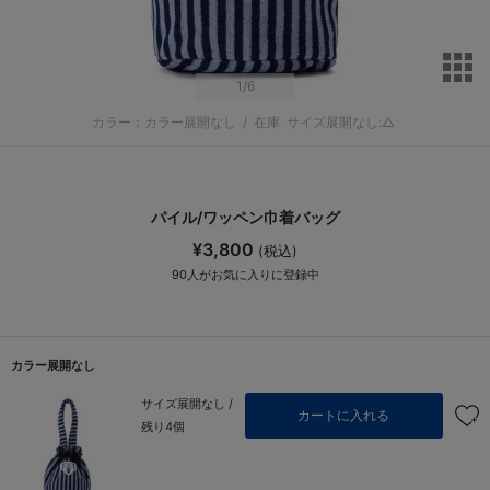
サ
1
/6
カラー：カラー展開なし
/
在庫
サイズ展開なし:△
パイル/ワッペン巾着バッグ
¥3,800
(税込)
90
人がお気に入りに登録中
カラー展開なし
サイズ展開なし /
カートに入れる
残り4個