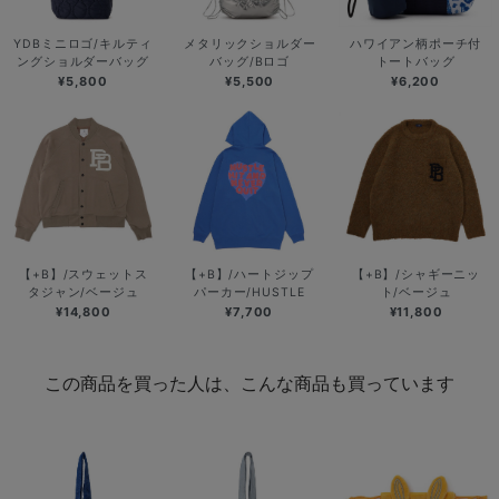
YDBミニロゴ/キルティ
メタリックショルダー
ハワイアン柄ポーチ付
ングショルダーバッグ
バッグ/Bロゴ
トートバッグ
¥5,800
¥5,500
¥6,200
【+B】/スウェットス
【+B】/ハートジップ
【+B】/シャギーニッ
タジャン/ベージュ
パーカー/HUSTLE
ト/ベージュ
¥14,800
¥7,700
¥11,800
この商品を買った人は、こんな商品も買っています