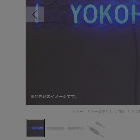
前の画像
カラー：カラー展開なし
/
在庫
サイズ