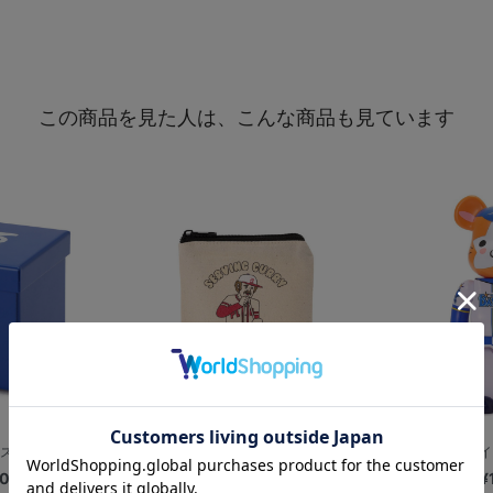
この商品を見た人は、こんな商品も見ています
ス/ボールサイズ
【+B】/ポーチ/カレー
横浜DeNAベイス
00
¥2,800
¥