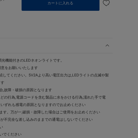
カートに入れる
調光機能付きのLEDネオンライトです。
用意をお願いいたします
接続してください。5V2Aより高い電圧出力は,LEDライトの点滅や製
ます
合,故障・破損の原因となります
などの行為,電源コードを含む製品に水をかける行為,濡れた手で電
はいずれも感電の原因となりますのでお止めください
ます。万が一,破損・故障した場合はご使用をお止めください
グが不完全な差し込みのままでの通電はしないでください
い
いでください