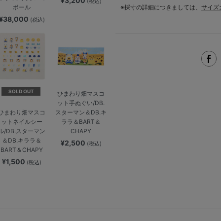
¥3,200
(税込)
ボール
※採寸の詳細につきましては、
サイズ
¥38,000
(税込)
SOLD OUT
ひまわり畑マスコ
ット手ぬぐい/DB.
スターマン＆DB.キ
ひまわり畑マスコ
ララ＆BART＆
ットネイルシー
CHAPY
ル/DB.スターマン
＆DB.キララ＆
¥2,500
(税込)
BART＆CHAPY
¥1,500
(税込)