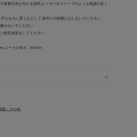
所や直射日光が当たる場所,ヒーターやストーブのような熱源の近く
水平なものに置くなどして,宙吊りの状態にはしないでください
を載せないでください
ご使用,保管をしてください
mm,コードの長さ：約1.8m
雑貨：その他