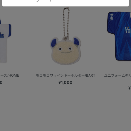
ース/HOME
モコモコワッペンキーホルダー/BART
ユニフォーム型
00
¥1,000
¥