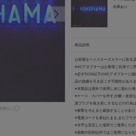
在庫あり
次の画像
商品説明
お部屋をベイスターズカラーに彩る,
※ACアダプターはお客様ご自身でご
※必ず5V2A以下のACアダプターに
品の負傷を引き起こす可能性があり
※本製品は屋外で使用し水に濡れた場
※ケース・カバーを外す,分解・改造
源プラグを抜き差しするなどの行為
展開なし:◯
※衝撃を与えると破損することがあり
※電源コードを束ねたまま,またフラ
※水平な安定した場所でご使用くださ
※装飾の目的以外ではご使用にならな