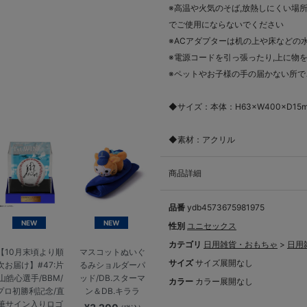
※高温や火気のそば,放熱しにくい場
でご使用にならないでください
※ACアダプターは机の上や床などの
※電源コードを引っ張ったり,上に物
※ペットやお子様の手の届かない所で
◆サイズ：本体：H63×W400×D15
◆素材：アクリル
商品詳細
品番
ydb4573675981975
NEW
NEW
性別
ユニセックス
カテゴリ
日用雑貨・おもちゃ
>
日用
【10月末頃より順
マスコットぬいぐ
サイズ
サイズ展開なし
次お届け】#47:片
るみショルダーパ
山皓心選手/BBM/
ッド/DB.スターマ
カラー
カラー展開なし
プロ初勝利記念/直
ン＆DB.キララ
筆サイン入りロゴ