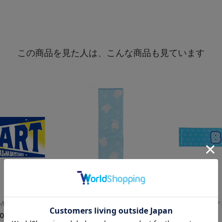
この商品を見た人は、こんな商品も見ています
BART
ジャガードスリムタオル/BART
マスコットボデ
00
¥2,200