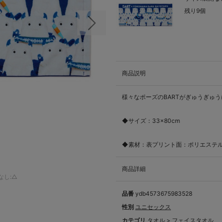
残り9個
次の画像
商品説明
様々なポーズのBARTがぎゅうぎゅ
◆サイズ：33×80cm
◆素材：表プリント面：ポリエステル
商品詳細
なし:△
品番
ydb4573675983528
性別
ユニセックス
カテゴリ
タオル
>
フェイスタオル