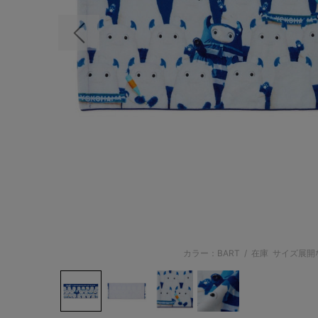
前の画像
カラー：BART
/
在庫
サイズ展開