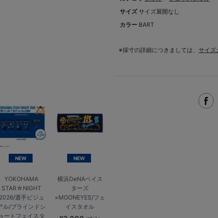
サイズ
サイズ展開なし
カラー
BART
※採寸の詳細につきましては、
サイズ
NEW
NEW
YOKOHAMA
横浜DeNAベイス
STAR☆NIGHT
ターズ
2026/選手ビジュ
×MOONEYES/フェ
アル/ブラインドシ
イスタオル
ョートフェイスタ