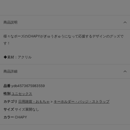
商品説明
様々なポーズのCHAPYがぎゅうぎゅうになって応援するデザインのグッズで
す！
◆素材：アクリル
商品詳細
品番
ydb4573675983559
性別
ユニセックス
カテゴリ
日用雑貨・おもちゃ
>
キーホルダー・バッジ・ストラップ
サイズ
サイズ展開なし
カラー
CHAPY