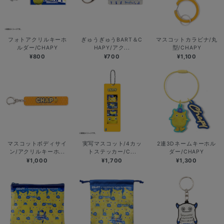
フォトアクリルキーホ
ぎゅうぎゅうBART＆C
マスコットカラビナ/丸
ルダー/CHAPY
HAPY/アク...
型/CHAPY
¥800
¥700
¥1,100
マスコットボディサイ
実写マスコット/4カッ
2連3Dネームキーホル
ン/アクリルキーホ...
トステッカー/C...
ダー/CHAPY
¥1,000
¥1,700
¥1,300