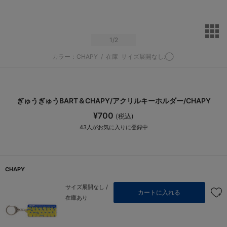
サ
1
/2
カラー：CHAPY
/
在庫
サイズ展開なし:◯
ぎゅうぎゅうBART＆CHAPY/アクリルキーホルダー/CHAPY
¥700
(税込)
43
人がお気に入りに登録中
CHAPY
サイズ展開なし /
カートに入れる
在庫あり