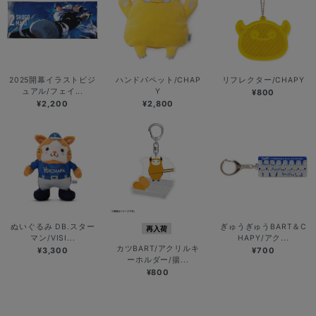
2025開幕イラストビジ
ハンドパペット/CHAP
リフレクター/CHAPY
ュアル/フェイ...
Y
¥800
¥2,200
¥2,800
ぬいぐるみ DB.スター
ぎゅうぎゅうBART＆C
再入荷
マン/VISI...
HAPY/アク...
カツBART/アクリルキ
¥3,300
¥700
ーホルダー/揚...
¥800