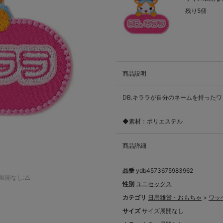
残り5個
商品説明
DB.キララが自分のネームを持った
◆素材：ポリエステル
商品詳細
品番
ydb4573675983962
展開なし:△
性別
ユニセックス
カテゴリ
日用雑貨・おもちゃ
>
ワッ
サイズ
サイズ展開なし