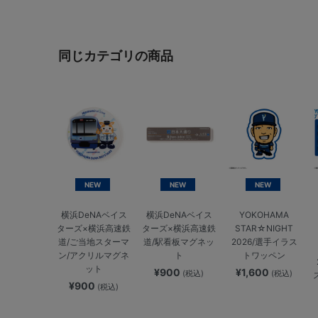
同じカテゴリの商品
NEW
NEW
NEW
横浜DeNAベイス
横浜DeNAベイス
YOKOHAMA
ターズ×横浜高速鉄
ターズ×横浜高速鉄
STAR☆NIGHT
道/ご当地スターマ
道/駅看板マグネッ
2026/選手イラス
ン/アクリルマグネ
ト
トワッペン
ット
¥900
¥1,600
(税込)
(税込)
¥900
(税込)