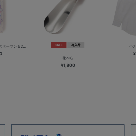
SALE
再入荷
スターマン＆D...
ビジ
0
¥
靴べら
¥1,800