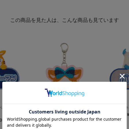
この商品を見た人は、こんな商品も見ています
ン/DB.スターマ
さがら刺繍キーホルダー/DB.キララ
マスコットネ
¥1,600
0