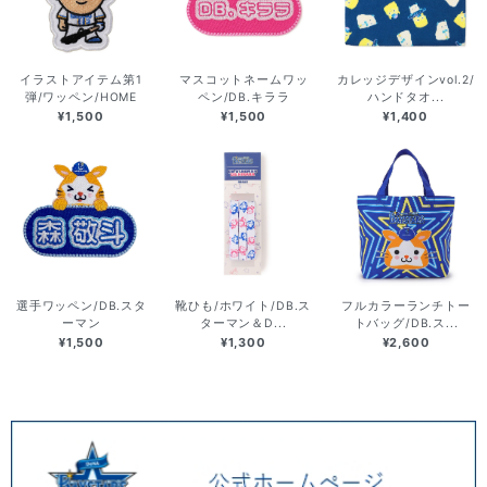
イラストアイテム第1
マスコットネームワッ
カレッジデザインvol.2/
弾/ワッペン/HOME
ペン/DB.キララ
ハンドタオ...
¥1,500
¥1,500
¥1,400
選手ワッペン/DB.スタ
靴ひも/ホワイト/DB.ス
フルカラーランチトー
ーマン
ターマン＆D...
トバッグ/DB.ス...
¥1,500
¥1,300
¥2,600