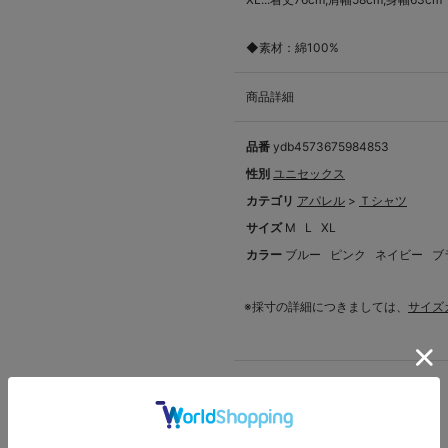
◆素材：綿100%
商品詳細
品番
ydb4573675984853
性別
ユニセックス
カテゴリ
アパレル
>
Ｔシャツ
サイズ
M
L
XL
カラー
ブルー
ピンク
ネイビー
ブ
※採寸の詳細につきましては、
サイズ