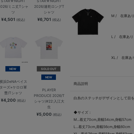
STAR☆NIGHT
STAR☆NIGHT
2026/ミニ丈Tシャ
2026/速乾ロングT
ツ
シャツ
M /
在庫あ
¥4,501
¥6,701
(税込)
(税込)
L /
在庫あり
XL /
在庫あ
NEW
SOLD OUT
NEW
横浜DeNAベイス
商品説明
ターズ×ケロロ軍
PLAYER
曹/Tシャツ
PRODUCE 2026/T
白糸のステッチがデザインとして目を
¥4,200
(税込)
シャツ/#22:入江大
生
◆サイズ：
¥5,000
(税込)
M...着丈70cm,肩幅54cm,身幅57cm
L...着丈73cm,肩幅56cm,身幅60cm
XL...着丈76cm,肩幅58cm,身幅63cm