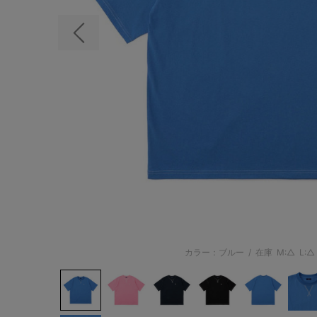
前の画像
カラー：ブルー
/
在庫
M:△
L:△