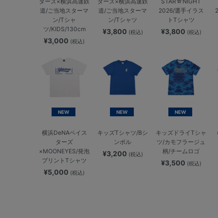
ターズ×横浜高速鉄
ターズ×横浜高速鉄
STAR☆NIGHT
道/ご当地スターマ
道/ご当地スターマ
2026/選手イラス
ン/Tシャ
ン/Tシャツ
トTシャツ
ツ/KIDS/130cm
¥3,800
¥3,800
(税込)
(税込)
¥3,000
(税込)
NEW
NEW
NEW
横浜DeNAベイス
キッズTシャツ/Bシ
キッズドライTシャ
ターズ
ンボル
ツ/カモフラージュ
×MOONEYES/発泡
柄/チームロゴ
¥3,200
(税込)
プリントTシャツ
¥3,500
(税込)
¥5,000
(税込)