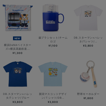
歯ブラシセット/チーム
DB.スターマン×ハレッ
NEW
ロゴ
タ/Tシャツ/...
横浜DeNAベイスター
¥1,100
¥3,800
ズ×横浜高速鉄道...
¥1,300
DB.スターマン×ハレッ
新潟マスコットデザイ
野球キーホルダー
タ/Tシャツ/ブルー
ン/Ｔシャツ/DB...
¥1,600
¥3,800
¥3,800