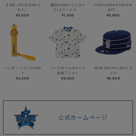
【+B】/’47/CLEAN U
横浜DeNAベイスター
YOKOHAMA STAR☆NI
P/T...
ズ×オリックス・...
GHT...
¥5,000
¥1,800
¥6,800
ハンディファン/CHAP
ベースボールモチーフ
NEW ERA/PILLBOX/ブ
Y
総柄Ｔシャツ
ルー
¥3,200
¥4,400
¥6,600