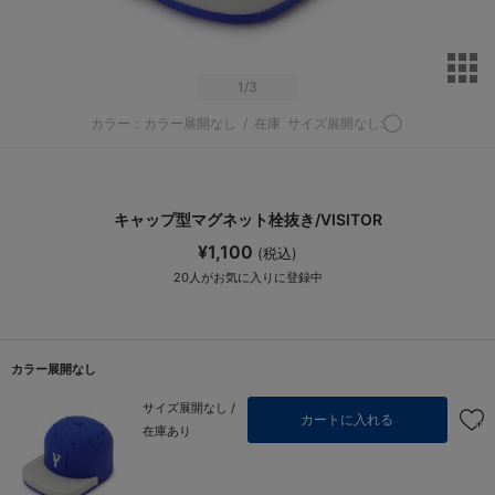
サ
1
/3
カラー：カラー展開なし
/
在庫
サイズ展開なし:◯
キャップ型マグネット栓抜き/VISITOR
¥1,100
(税込)
20
人がお気に入りに登録中
カラー展開なし
サイズ展開なし /
カートに入れる
在庫あり