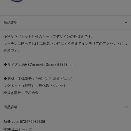
商品説明
便利なマグネット仕様のキャップデザインの栓抜きです。
キッチンに貼っておけば,飲みたい時にすぐ使えてインテリアのアクセントにも
最適です。
◆サイズ：約H37mm×横43mm×奥行58mm
◆素材：本体部分：PVC（ポリ塩化ビニル）
マグネット（種類）：酸化鉄マグネット
栓抜き部分：亜鉛合金
商品詳細
品番
ydb4573675985386
性別
ユニセックス