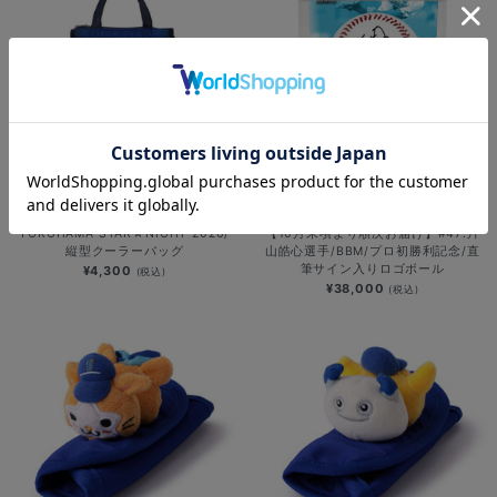
NEW
NEW
YOKOHAMA STAR☆NIGHT 2026/
【10月末頃より順次お届け】#47:片
縦型クーラーバッグ
山皓心選手/BBM/プロ初勝利記念/直
筆サイン入りロゴボール
¥4,300
(税込)
¥38,000
(税込)