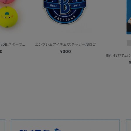
DB.スターマ...
エンブレムアイテム/ステッカー/Bロゴ
00
¥300
勝むすび/てぬぐい