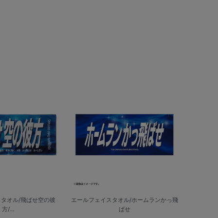
タオル/飛ばせ空の彼
エールフェイスタオル/ホームランかっ飛
方/...
ばせ