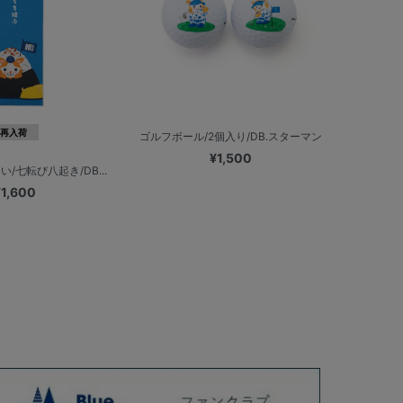
再入荷
ゴルフボール/2個入り/DB.スターマン
¥1,500
/七転び八起き/DB...
¥1,600