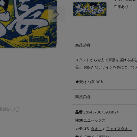
在庫あり
次の画像
商品説明
スタンドから全力で声援を届ける姿
長」,お好きなデザインを身につけて
◆素材：綿100%
商品詳細
展開なし:◯
品番
ydb4573675986024
性別
ユニセックス
カテゴリ
タオル
>
フェイスタオル
サイズ
サイズ展開なし