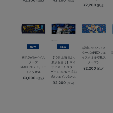
¥2,200
¥2,200
(税込)
(税込)
¥2,200
(税込)
NEW
NEW
横浜DeNAベイス
ターズ×PEZ/フェ
イスタオル/DB.ス
横浜DeNAベイス
【10月上旬頃より
ターマン
ターズ
順次お届け】マイ
×MOONEYES/フェ
ナビオールスター
¥2,200
(税込)
イスタオル
ゲーム2026 出場記
念/フェイスタオル
¥3,000
(税込)
¥2,200
(税込)