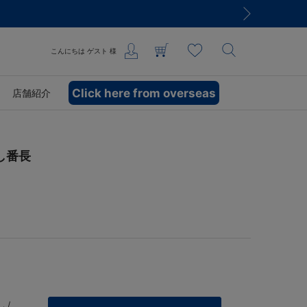
こんにちは
ゲスト
様
Click here from overseas
店舗紹介
し番長
 /