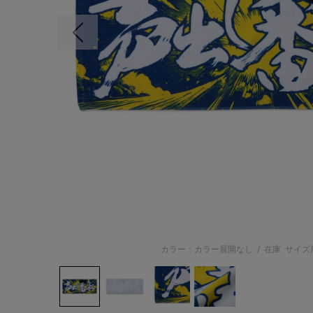
前の画像
カラー：カラー展開なし
/
在庫
サイズ