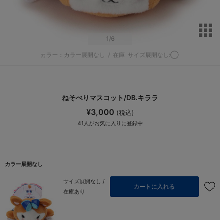
サ
1
/6
カラー：カラー展開なし
/
在庫
サイズ展開なし:◯
ねそべりマスコット/DB.キララ
¥3,000
(税込)
41
人がお気に入りに登録中
カラー展開なし
サイズ展開なし /
カートに入れる
在庫あり