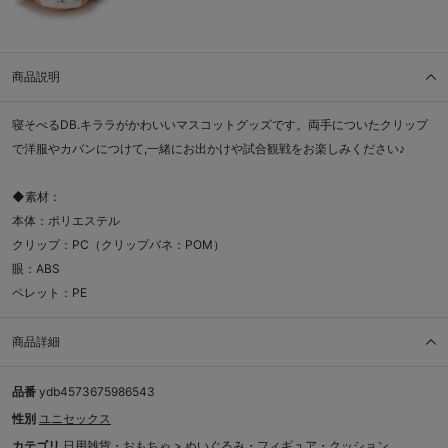
商品説明
寝そべるDB.キララがかわいいマスコットグッズです。両手についたクリップ
で洋服やカバンにつけて,一緒にお出かけや試合観戦をお楽しみください♪
◆素材：
本体：ポリエステル
クリップ：PC（クリップバネ：POM）
眼：ABS
ペレット：PE
商品詳細
品番
ydb4573675986543
性別
ユニセックス
カテゴリ
日用雑貨・おもちゃ
>
ぬいぐるみ・フィギュア・クッション