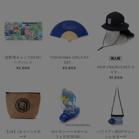
宜野湾キャンプ2026/
YOKOHAMA GIRLS☆F
再入荷
ヘアバンド
EST...
NEW ERA/BUCKET-0
¥2,500
¥2,800
1/サ...
¥7,000
【+B】/タイベックポ
ポケモンベースボール
ハワイアン柄3Pサコッ
ーチ
フェスタ2026/...
シュ＆ポーチ