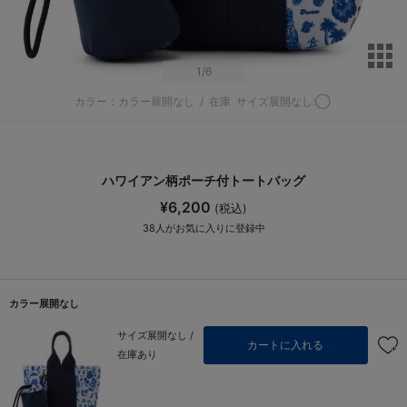
サ
1
/6
カラー：カラー展開なし
/
在庫
サイズ展開なし:◯
ハワイアン柄ポーチ付トートバッグ
¥6,200
(税込)
38
人がお気に入りに登録中
カラー展開なし
サイズ展開なし /
カートに入れる
在庫あり