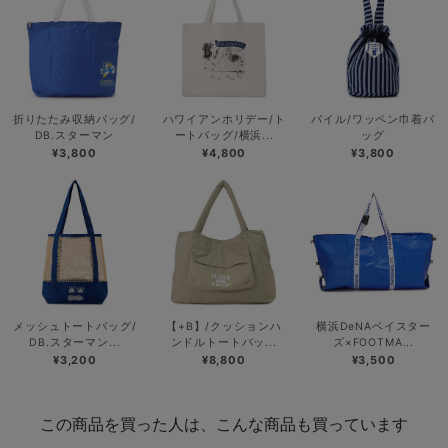
折りたたみ収納バッグ/
ハワイアンホリデー/ト
パイル/ワッペン巾着バ
DB.スターマン
ートバッグ/横浜...
ッグ
¥3,800
¥4,800
¥3,800
メッシュトートバッグ/
【+B】/クッションハ
横浜DeNAベイスター
DB.スターマン...
ンドルトートバッ...
ズ×FOOTMA...
¥3,200
¥8,800
¥3,500
この商品を買った人は、こんな商品も買っています