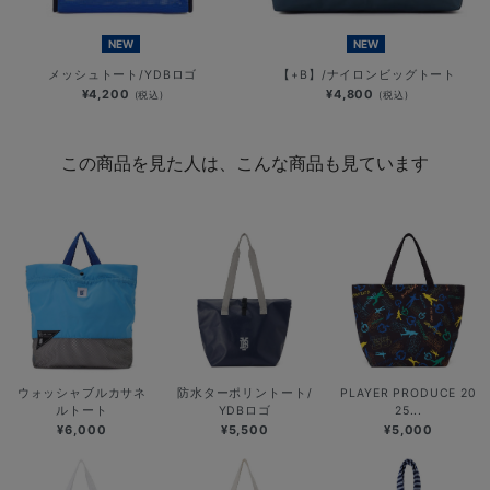
NEW
NEW
メッシュトート/YDBロゴ
【+B】/ナイロンビッグトート
¥4,200
¥4,800
(税込)
(税込)
この商品を見た人は、こんな商品も見ています
ウォッシャブルカサネ
防水ターポリントート/
PLAYER PRODUCE 20
ルトート
YDBロゴ
25...
¥6,000
¥5,500
¥5,000