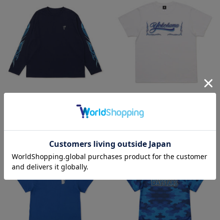
NEW
NEW
YOKOHAMA STAR☆NIGHT 2026/
横浜DeNAベイスターズ
速乾ロングTシャツ
×MOONEYES/発泡プリントTシャツ
¥6,701
¥5,000
(税込)
(税込)