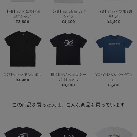
【+B】/とんぼ掛け刺
【+B】/pitch grips/T
【+B】/Tシャツ/DESI
繍Tシャツ
シャツ
GN_C
¥3,800
¥4,400
¥4,400
’47/Tシャツ/Bシンボル
横浜DeNAベイスター
YOKOHAMAパッチTシ
ズ 15th A...
ャツ
¥4,400
¥3,800
¥5,400
この商品を買った人は、こんな商品も買っています