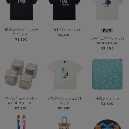
横浜DeNAベイスター
【+B】/Tシャツ045
再入荷
ズ 15th A...
¥4,400
スーベニアＴシャツ/Y
¥3,800
OKOHAMA045
¥3,500
アイスキューブ4個入
グラデーションロゴ/T
冷感クッション
り/DB.スターマ...
シャツ
¥3,500
¥2,200
¥5,800