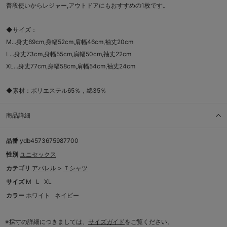
普段使いからレジャー,アウトドアにもおすすめの1枚です。
◆サイズ：
M...身丈69cm,身幅52cm,肩幅46cm,袖丈20cm
L...身丈73cm,身幅55cm,肩幅50cm,袖丈22cm
XL...身丈77cm,身幅58cm,肩幅54cm,袖丈24cm
◆素材：ポリエステル65％，綿35％
商品詳細
品番
ydb4573675987700
性別
ユニセックス
カテゴリ
アパレル
>
Ｔシャツ
サイズ
M
L
XL
カラー
ホワイト
ネイビー
※採寸の詳細につきましては、
サイズガイド
をご覧ください。