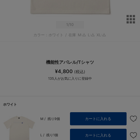
サ
1
/10
カラー：ホワイト
/
在庫
M:△
L:△
XL:△
機能性アパレル/Tシャツ
¥4,800
(税込)
135
人がお気に入りに登録中
ホワイト
カートに入れる
M /
残り9個
カートに入れる
L /
残り1個