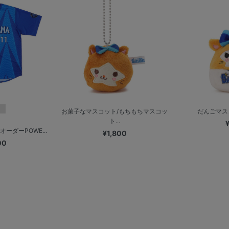
お菓子なマスコット/もちもちマスコッ
だんごマス
ト...
ーダーPOWE...
¥1,800
00