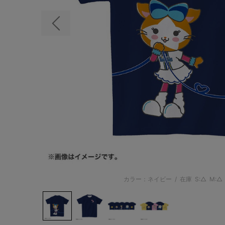
前の画像
カラー：ネイビー
/
在庫
S:△
M:△