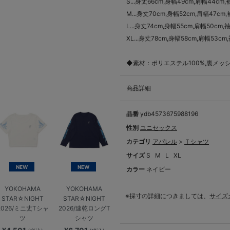
S...身丈66cm,身幅49cm,肩幅44cm,
M...身丈70cm,身幅52cm,肩幅47cm
L...身丈74cm,身幅55cm,肩幅50cm,
XL...身丈78cm,身幅58cm,肩幅53cm
◆素材：ポリエステル100%,裏メッ
商品詳細
品番
ydb4573675988196
性別
ユニセックス
カテゴリ
アパレル
>
Ｔシャツ
サイズ
S
M
L
XL
NEW
NEW
カラー
ネイビー
YOKOHAMA
YOKOHAMA
※採寸の詳細につきましては、
サイズ
STAR☆NIGHT
STAR☆NIGHT
2026/ミニ丈Tシャ
2026/速乾ロングT
ツ
シャツ