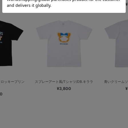
¥
フロッキープリン
スプレーアート風/Tシャツ/DB.キララ
青いクリームソーダ
¥3,800
¥
00