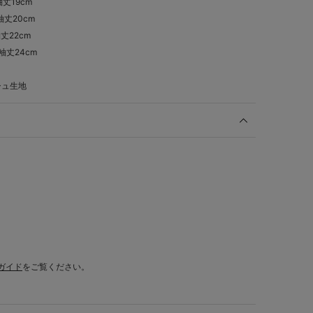
袖丈19cm
,袖丈20cm
袖丈22cm
,袖丈24cm
シュ生地
ガイド
をご覧ください。