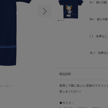
S /
残り2個
次の画像
M /
残り3個
L /
在庫なし
XL /
在庫な
商品説明
着用して横に並ぶと,背面のマスコッ
L:☓
XL:☓
楽しみください♪
◆サイズ：