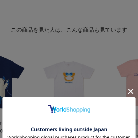
この商品を見た人は、こんな商品も見ています
シャツ/BART
スプレーアート風/Tシャツ/DB.キラ...
00
¥3,300
マスコットボディサ