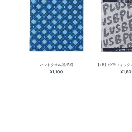
ハンドタオル/格子柄
【+B】/グラフィックロ
¥1,100
¥1,80