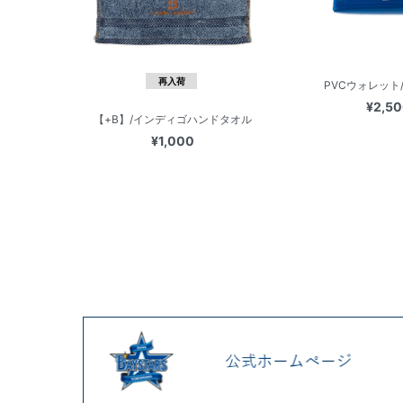
再入荷
PVCウォレット
¥2,5
【+B】/インディゴハンドタオル
¥1,000