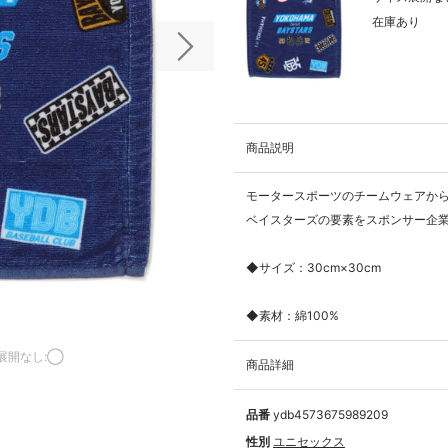
在庫あり
次の画像
商品説明
モータースポーツのチームウェアから
ベイスターズの要素をスポンサー企業
◆サイズ：30cm×30cm
◆素材：綿100%
展開なし:◯
商品詳細
品番
ydb4573675989209
性別
ユニセックス