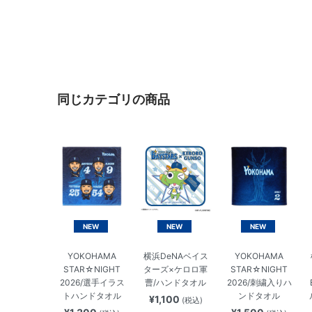
同じカテゴリの商品
NEW
NEW
NEW
YOKOHAMA
横浜DeNAベイス
YOKOHAMA
STAR☆NIGHT
ターズ×ケロロ軍
STAR☆NIGHT
2026/選手イラス
曹/ハンドタオル
2026/刺繍入りハ
トハンドタオル
ンドタオル
¥1,100
(税込)