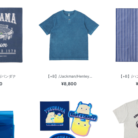
/バンダナ
【+B】/Jackman/Henley...
【+B】/
0
¥8,800