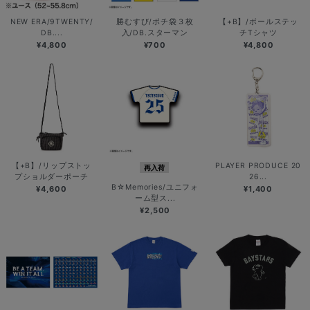
NEW ERA/9TWENTY/
勝むすび/ポチ袋３枚
【+B】/ボールステッ
DB....
入/DB.スターマン
チTシャツ
¥4,800
¥700
¥4,800
【+B】/リップストッ
PLAYER PRODUCE 20
再入荷
プショルダーポーチ
26...
B☆Memories/ユニフォ
¥4,600
¥1,400
ーム型ス...
¥2,500