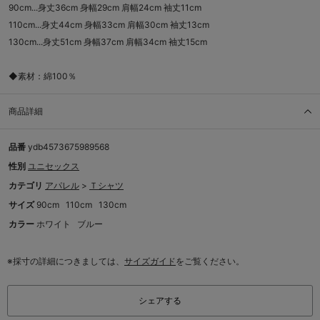
90cm...身丈36cm 身幅29cm 肩幅24cm 袖丈11cm
110cm...身丈44cm 身幅33cm 肩幅30cm 袖丈13cm
130cm...身丈51cm 身幅37cm 肩幅34cm 袖丈15cm
◆素材：綿100％
商品詳細
品番
ydb4573675989568
性別
ユニセックス
カテゴリ
アパレル
>
Ｔシャツ
サイズ
90cm
110cm
130cm
カラー
ホワイト
ブルー
※採寸の詳細につきましては、
サイズガイド
をご覧ください。
シェアする