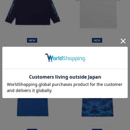
NEW
NEW
YOKOHAMA STAR☆NIGHT 2026/
横浜DeNAベイスターズ
速乾ロングTシャツ
×MOONEYES/発泡プリントTシャツ
¥6,701
¥5,000
(税込)
(税込)