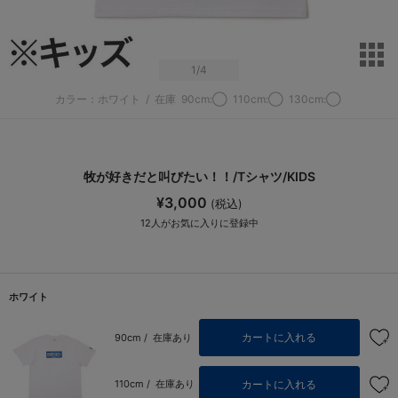
サ
1
/4
カラー：ホワイト
/
在庫
90cm:◯
110cm:◯
130cm:◯
牧が好きだと叫びたい！！/Tシャツ/KIDS
¥3,000
(税込)
12
人がお気に入りに登録中
ホワイト
カートに入れる
90cm /
在庫あり
カートに入れる
110cm /
在庫あり