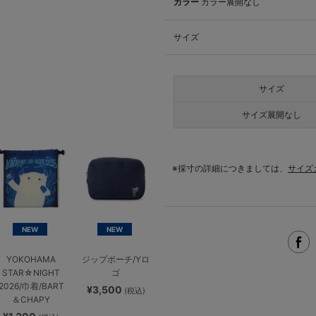
カラー
カラー展開なし
サイズ
サイズ
サイズ展開なし
※採寸の詳細につきましては、
サイズ
NEW
NEW
YOKOHAMA
ジップポーチ/Yロ
STAR☆NIGHT
ゴ
2026/巾着/BART
¥3,500
(税込)
＆CHAPY