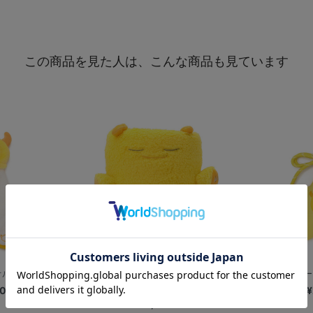
この商品を見た人は、こんな商品も見ています
/CHAPY
おやすみマスコット/ブランケッ
ぷっくりスター
ト/CHAPY
00
¥
¥5,300