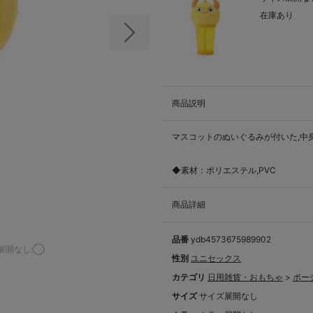
在庫あり
次の画像
商品説明
マスコットのぬいぐるみが付いた,中
◆素材：ポリエステル,PVC
商品詳細
品番
ydb4573675989902
展開なし:◯
性別
ユニセックス
カテゴリ
日用雑貨・おもちゃ
>
ポー
サイズ
サイズ展開なし