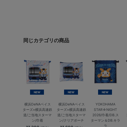
同じカテゴリの商品
NEW
NEW
NEW
横浜DeNAベイス
横浜DeNAベイス
YOKOHAMA
ターズ×横浜高速鉄
ターズ×横浜高速鉄
STAR☆NIGHT
道/ご当地スターマ
道/ご当地スターマ
2026/巾着/DB.ス
ン/巾着
ン/クリアポーチ
ターマン＆DB.キラ
ラ