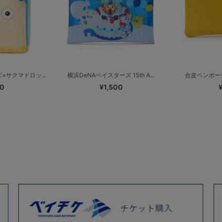
×サクマドロッ...
横浜DeNAベイスターズ 15th A...
合皮ペンポーチ
00
¥1,500