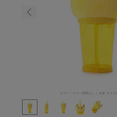
前の画像
カラー：カラー展開なし
/
在庫
サイズ