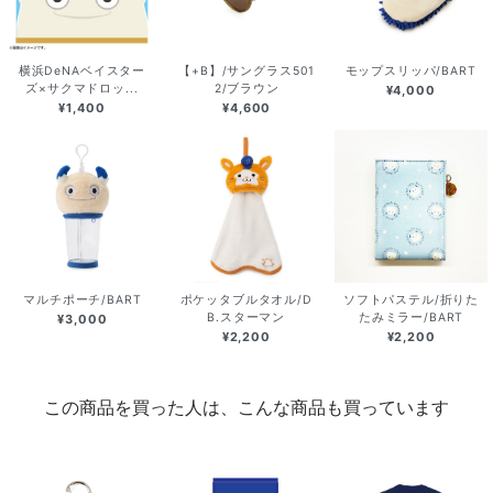
横浜DeNAベイスター
【+B】/サングラス501
モップスリッパ/BART
ズ×サクマドロッ...
2/ブラウン
¥4,000
¥1,400
¥4,600
マルチポーチ/BART
ポケッタブルタオル/D
ソフトパステル/折りた
B.スターマン
たみミラー/BART
¥3,000
¥2,200
¥2,200
この商品を買った人は、こんな商品も買っています