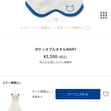
サ
1
/6
カラー：カラー展開なし
/
在庫
サイズ展開なし:◯
ポケッタブルタオル/BART
¥2,200
(税込)
16
人がお気に入りに登録中
カラー展開なし
サイズ展開なし /
カートに入れる
在庫あり