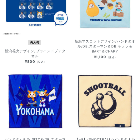
新潟マスコットデザイン/ハンドタオ
再入荷
ル/DB.スターマン＆DB.キララ＆
新潟花火デザイン/ブラインドプチタ
BART＆CHAPY
オル
¥1,100
(税込)
¥800
(税込)
ハンドタオル/VISITOR/DB.スターマ
【+B】/SHOOTBALL/ハンドタオル