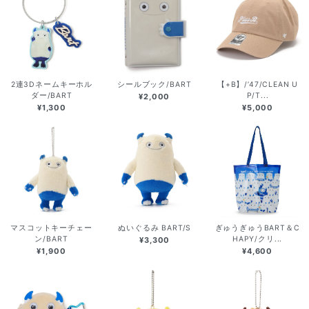
2連3Dネームキーホル
シールブック/BART
【+B】/’47/CLEAN U
ダー/BART
P/T...
¥2,000
¥1,300
¥5,000
マスコットキーチェー
ぬいぐるみ BART/S
ぎゅうぎゅうBART＆C
ン/BART
HAPY/クリ...
¥3,300
¥1,900
¥4,600