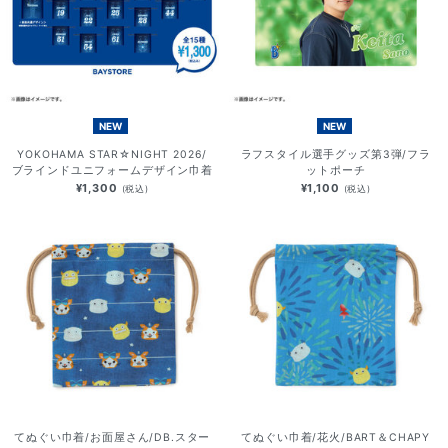
NEW
NEW
YOKOHAMA STAR☆NIGHT 2026/
ラフスタイル選手グッズ第3弾/フラ
ブラインドユニフォームデザイン巾着
ットポーチ
¥1,300
¥1,100
(税込)
(税込)
てぬぐい巾着/お面屋さん/DB.スター
てぬぐい巾着/花火/BART＆CHAPY