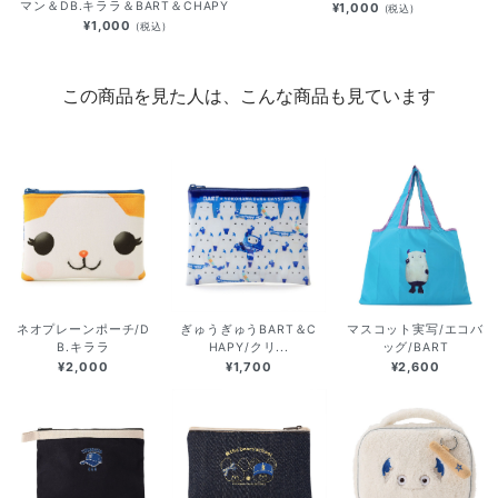
マン＆DB.キララ＆BART＆CHAPY
¥1,000
(税込)
¥1,000
(税込)
この商品を見た人は、こんな商品も見ています
ネオプレーンポーチ/D
ぎゅうぎゅうBART＆C
マスコット実写/エコバ
B.キララ
HAPY/クリ...
ッグ/BART
¥2,000
¥1,700
¥2,600