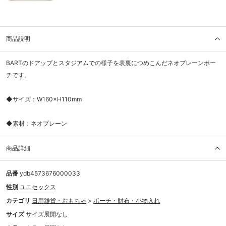
商品説明
BARTのドアップとスタジアムでの様子を表裏につめこんだネオプレーンポー
チです。
◆サイズ：W160×H110mm
◆素材：ネオプレーン
商品詳細
品番
ydb4573676000033
性別
ユニセックス
カテゴリ
日用雑貨・おもちゃ
>
ポーチ・財布・小物入れ
サイズ
サイズ展開なし