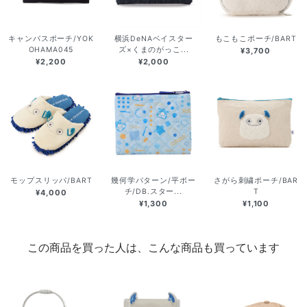
キャンバスポーチ/YOK
横浜DeNAベイスター
もこもこポーチ/BART
OHAMA045
ズ×くまのがっこ...
¥3,700
¥2,200
¥2,000
モップスリッパ/BART
幾何学パターン/平ポー
さがら刺繍ポーチ/BAR
チ/DB.スター...
T
¥4,000
¥1,300
¥1,100
この商品を買った人は、こんな商品も買っています