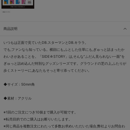
商品説明
いつもは正面で見ていたDB.スターマンとDB.キララ。
でも,ファンなら知っている。横顔にも,ふとした仕草にも,ぎゅっと詰まったか
わいさがあることを。「SIDE☆STORY」は,そんな“ふだん見られない一面"を
ぎゅっと詰め込んだ特別なグッズシリーズです。グラウンドの芝の上,ふたりが
歩くストーリーに,あなたもそっと寄り添ってください。
◆サイズ：50mm角
◆素材：アクリル
※1回のご注文につき10個まで購入が可能です。
※転売目的でのご購入はお断りいたします。
※同じ商品を複数注文にわたって多数お求めいただいた場合,弊社よりお問合わ