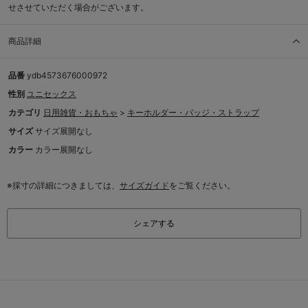
せさせていただく場合がございます。
商品詳細
品番
ydb4573676000972
性別
ユニセックス
カテゴリ
日用雑貨・おもちゃ
>
キーホルダー・バッジ・ストラップ
サイズ
サイズ展開なし
カラー
カラー展開なし
※採寸の詳細につきましては、
サイズガイド
をご覧ください。
シェアする