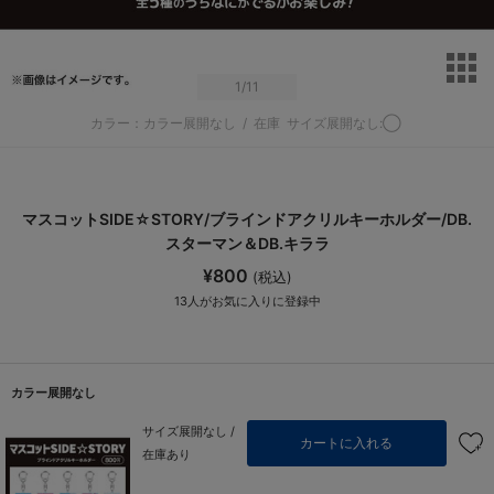
サ
1
/11
カラー：カラー展開なし
/
在庫
サイズ展開なし:◯
マスコットSIDE☆STORY/ブラインドアクリルキーホルダー/DB.
スターマン＆DB.キララ
¥800
(税込)
13
人がお気に入りに登録中
カラー展開なし
サイズ展開なし /
カートに入れる
在庫あり