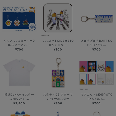
クリスマス/ターキーD
マスコットSIDE☆STO
ぎゅうぎゅうBART＆C
B.スターマン/...
RY/ミニタ...
HAPY/アク...
¥700
¥800
¥700
横浜DeNAベイスター
スタディDB.スターマ
マスコットSIDE☆STO
ズ×RODY/T...
ン/キーホルダー
RY/パタパ...
¥3,800
¥800
¥700