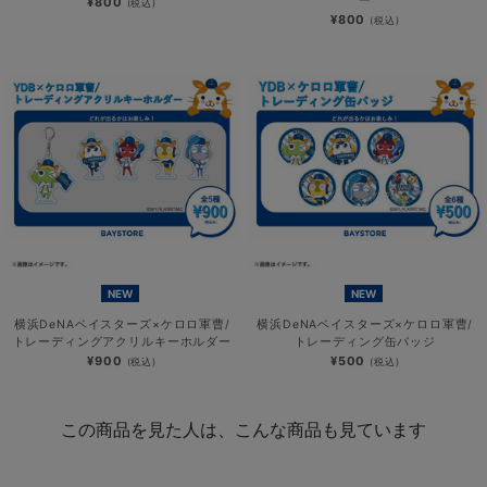
ー
¥800
(税込)
¥800
(税込)
NEW
NEW
横浜DeNAベイスターズ×ケロロ軍曹/
横浜DeNAベイスターズ×ケロロ軍曹/
トレーディングアクリルキーホルダー
トレーディング缶バッジ
¥900
¥500
(税込)
(税込)
この商品を見た人は、こんな商品も見ています