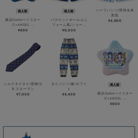
ハーフパンツ/野球未来
再入荷
再入荷
創造
横浜DeNAベイスター
バスケットボールユニ
¥4,600
ズ×ANGEL ...
フォーム風/ショー...
¥600
¥6,000
シルクネクタイ/星柄/D
タイパンツ/象/ホワイ
再入荷
B.スターマン
ト
横浜DeNAベイスター
¥7,000
¥4,400
ズ×ANGEL ...
¥600