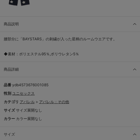
商品説明
腰部分に「BAYSTARS」の刺繍が入った星柄のルームウエアです。
◆素材：ポリエステル95％,ポリウレタン5％
商品詳細
品番
ydb4573676001085
性別
ユニセックス
カテゴリ
アパレル
>
アパレル：その他
サイズ
サイズ展開なし
カラー
カラー展開なし
サイズ