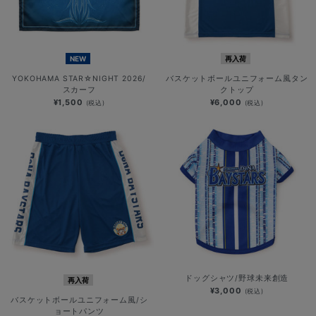
NEW
再入荷
YOKOHAMA STAR☆NIGHT 2026/
バスケットボールユニフォーム風タン
スカーフ
クトップ
¥1,500
¥6,000
(税込)
(税込)
ドッグシャツ/野球未来創造
再入荷
¥3,000
(税込)
バスケットボールユニフォーム風/シ
ョートパンツ