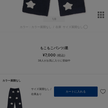
サ
1
/8
カラー：カラー展開なし
/
在庫
サイズ展開なし:◯
もこもこパンツ/星
¥7,000
(税込)
38
人がお気に入りに登録中
カラー展開なし
サイズ展開なし /
カートに入れる
在庫あり