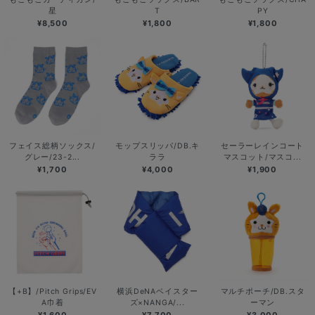
星
T
PY
¥8,500
¥1,800
¥1,800
フェイス総柄ソックス/
モップスリッパ/DB.キ
セーラーレインコート
グレー/23-2...
ララ
マスコット/マスコ...
¥1,700
¥4,000
¥1,900
【+B】/Pitch Grips/EV
横浜DeNAベイスター
マルチポーチ/DB.スタ
A巾着
ズ×NANGA/...
ーマン